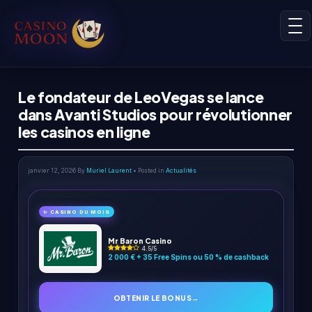
Le fondateur de LeoVegas se lance
dans Avanti Studios pour révolutionner
les casinos en ligne
janvier 12, 2026
By
Muriel Laurent
• Posted in
Actualités
✨ CASINO DU MOIS
Mr Baron Casino
4.5/5
2 000 € + 35 Free Spins ou 50 % de cashback
OBTENIR LE BONUS
→