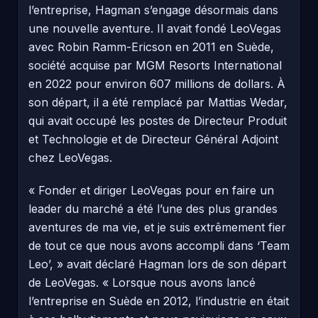
l’entreprise, Hagman s’engage désormais dans
une nouvelle aventure. Il avait fondé LeoVegas
avec Robin Ramm-Ericson en 2011 en Suède,
société acquise par MGM Resorts International
en 2022 pour environ 607 millions de dollars. À
son départ, il a été remplacé par Mattias Wedar,
qui avait occupé les postes de Directeur Produit
et Technologie et de Directeur Général Adjoint
chez LeoVegas.
« Fonder et diriger LeoVegas pour en faire un
leader du marché a été l’une des plus grandes
aventures de ma vie, et je suis extrêmement fier
de tout ce que nous avons accompli dans ‘Team
Leo’, » avait déclaré Hagman lors de son départ
de LeoVegas. « Lorsque nous avons lancé
l’entreprise en Suède en 2012, l’industrie en était