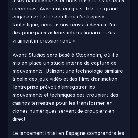
à ses balbutiements et nous naviguions en eaux
inconnues. Avec une équipe solide, un grand
engagement et une culture d’entreprise
fantastique, nous avons réussi à devenir l’un
des principaux acteurs internationaux – c’est
vraiment impressionnant. »
Avanti Studios sera basé à Stockholm, où il a
mis en place un studio interne de capture de
mouvements. Utilisant une technologie similaire
à celle des jeux vidéo et des films d’animation,
l’entreprise prévoit d’enregistrer les
mouvements et techniques des croupiers des
casinos terrestres pour les transformer en
clones numériques servant de croupiers en
direct.
Le lancement initial en Espagne comprendra les