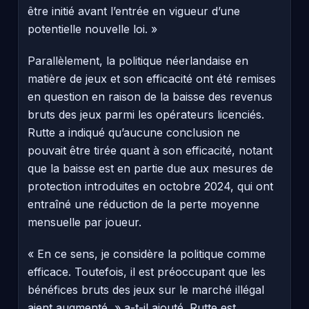
être initié avant l’entrée en vigueur d’une
potentielle nouvelle loi. »
Parallèlement, la politique néerlandaise en
matière de jeux et son efficacité ont été remises
en question en raison de la baisse des revenus
bruts des jeux parmi les opérateurs licenciés.
Rutte a indiqué qu’aucune conclusion ne
pouvait être tirée quant à son efficacité, notant
que la baisse est en partie due aux mesures de
protection introduites en octobre 2024, qui ont
entraîné une réduction de la perte moyenne
mensuelle par joueur.
« En ce sens, je considère la politique comme
efficace. Toutefois, il est préoccupant que les
bénéfices bruts des jeux sur le marché illégal
aient augmenté, » a-t-il ajouté. Rutte est