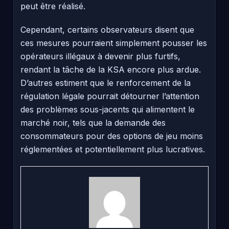
peut être réalisé.
Cependant, certains observateurs disent que
ces mesures pourraient simplement pousser les
opérateurs illégaux à devenir plus furtifs,
rendant la tâche de la KSA encore plus ardue.
D’autres estiment que le renforcement de la
régulation légale pourrait détourner l’attention
des problèmes sous-jacents qui alimentent le
marché noir, tels que la demande des
consommateurs pour des options de jeu moins
réglementées et potentiellement plus lucratives.