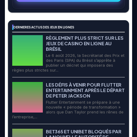
DERNIERES ACTUS DES JEUX EN LIGNES
RÈGLEMENT PLUS STRICT SUR LES
JEUX DE CASINO EN LIGNE AU
BRÉSIL
Le 6 août 2026, la Secrétariat des Prix et
des Paris (SPA) du Brésil s’apprête à
publier un décret qui imposera des
règles plus strictes sur...
LES DÉFIS À VENIR POUR FLUTTER
ENTERTAINMENT APRÈS LE DÉPART
DE PETER JACKSON
Flutter Entertainment se prépare à une
nouvelle « période de transformation »
alors que Dan Taylor prend les rênes de
l’entreprise,...
BET365 ET UNIBET BLOQUÉS PAR
LA NOUVELLE AUTORITÉ DE