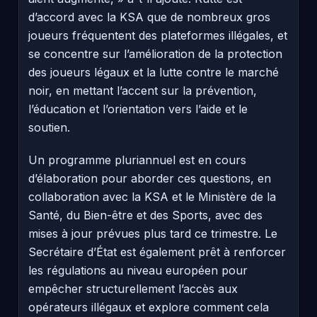
d’accord avec la KSA que de nombreux gros
joueurs fréquentent des plateformes illégales, et
se concentre sur l’amélioration de la protection
des joueurs légaux et la lutte contre le marché
noir, en mettant l’accent sur la prévention,
l’éducation et l’orientation vers l’aide et le
soutien.
Un programme pluriannuel est en cours
d’élaboration pour aborder ces questions, en
collaboration avec la KSA et le Ministère de la
Santé, du Bien-être et des Sports, avec des
mises à jour prévues plus tard ce trimestre. Le
Secrétaire d’État est également prêt à renforcer
les régulations au niveau européen pour
empêcher structurellement l’accès aux
opérateurs illégaux et explore comment cela