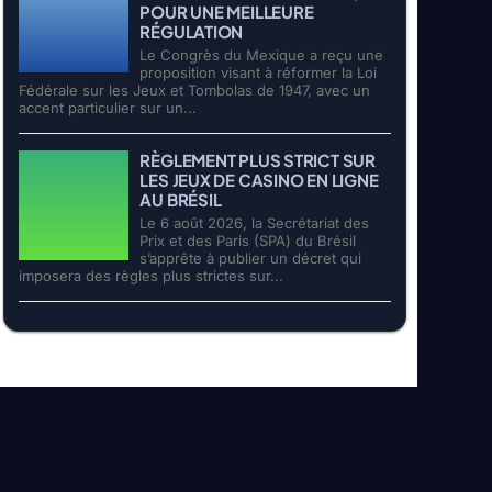
POUR UNE MEILLEURE
RÉGULATION
Le Congrès du Mexique a reçu une
proposition visant à réformer la Loi
Fédérale sur les Jeux et Tombolas de 1947, avec un
accent particulier sur un...
RÈGLEMENT PLUS STRICT SUR
LES JEUX DE CASINO EN LIGNE
AU BRÉSIL
Le 6 août 2026, la Secrétariat des
Prix et des Paris (SPA) du Brésil
s’apprête à publier un décret qui
imposera des règles plus strictes sur...