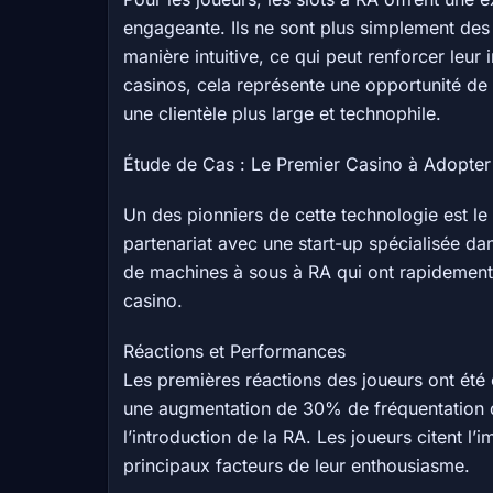
engageante. Ils ne sont plus simplement des s
manière intuitive, ce qui peut renforcer leur 
casinos, cela représente une opportunité de
une clientèle plus large et technophile.
Étude de Cas : Le Premier Casino à Adopter 
Un des pionniers de cette technologie est le
partenariat avec une start-up spécialisée da
de machines à sous à RA qui ont rapidement 
casino.
Réactions et Performances
Les premières réactions des joueurs ont été
une augmentation de 30% de fréquentation d
l’introduction de la RA. Les joueurs citent l
principaux facteurs de leur enthousiasme.