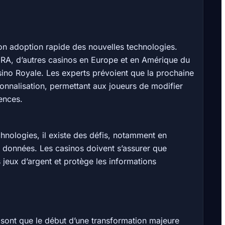
son adoption rapide des nouvelles technologies.
à RA, d’autres casinos en Europe et en Amérique du
ino Royale. Les experts prévoient que la prochaine
onnalisation, permettant aux joueurs de modifier
ences.
hnologies, il existe des défis, notamment en
s données. Les casinos doivent s’assurer que
es jeux d’argent et protège les informations
sont que le début d’une transformation majeure