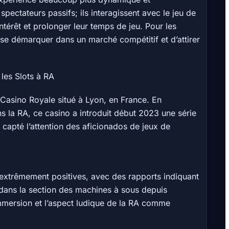
pectateurs passifs; ils interagissent avec le jeu de
intérêt et prolonger leur temps de jeu. Pour les
 se démarquer dans un marché compétitif et d’attirer
les Slots à RA
 Casino Royale situé à Lyon, en France. En
ns la RA, ce casino a introduit début 2023 une série
capté l’attention des aficionados de jeux de
 extrêmement positives, avec des rapports indiquant
ans la section des machines à sous depuis
’immersion et l’aspect ludique de la RA comme