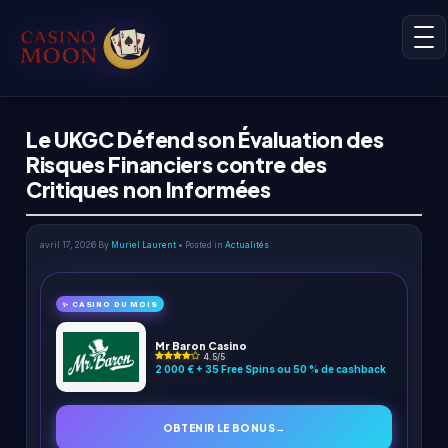
Le UKGC Défend son Évaluation des
Risques Financiers contre des
Critiques non Informées
avril 17, 2026
By
Muriel Laurent
• Posted in
Actualités
✨ CASINO DU MOIS
Mr Baron Casino
4.5/5
2 000 € + 35 Free Spins ou 50 % de cashback
OBTENIR LE BONUS
→