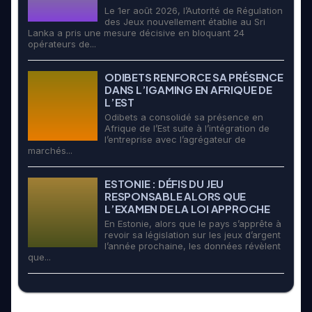
Le 1er août 2026, l’Autorité de Régulation
des Jeux nouvellement établie au Sri
Lanka a pris une mesure décisive en bloquant 24
opérateurs de...
ODIBETS RENFORCE SA PRÉSENCE
DANS L’IGAMING EN AFRIQUE DE
L’EST
Odibets a consolidé sa présence en
Afrique de l’Est suite à l’intégration de
l’entreprise avec l’agrégateur de
marchés...
ESTONIE : DÉFIS DU JEU
RESPONSABLE ALORS QUE
L’EXAMEN DE LA LOI APPROCHE
En Estonie, alors que le pays s’apprête à
revoir sa législation sur les jeux d’argent
l’année prochaine, les données révèlent
que...