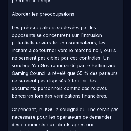
pendant ce temps.
Aborder les préoccupations
Les préoccupations soulevées par les
opposants se concentrent sur l’intrusion
potentielle envers les consommateurs, les
incitant à se tourner vers le marché noir, où ils
ne seraient pas ciblés par ces contrôles. Un
sondage YouGov commandé par le Betting and
Gaming Council a révélé que 65 % des parieurs
ne seraient pas disposés à fournir des
documents personnels comme des relevés
bancaires lors des vérifications financières.
Cependant, l’UKGC a souligné qu’il ne serait pas
nécessaire pour les opérateurs de demander
des documents aux clients après une