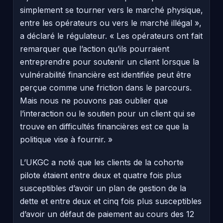
simplement se tourner vers le marché physique,
entre les opérateurs ou vers le marché illégal »,
a déclaré le régulateur. « Les opérateurs ont fait
remarquer que l’action qu’ils pourraient
entreprendre pour soutenir un client lorsque la
vulnérabilité financière est identifiée peut être
perçue comme une friction dans le parcours.
Mais nous ne pouvons pas oublier que
l’interaction ou le soutien pour un client qui se
trouve en difficultés financières est ce que la
politique vise à fournir. »
L’UKGC a noté que les clients de la cohorte
pilote étaient entre deux et quatre fois plus
susceptibles d’avoir un plan de gestion de la
dette et entre deux et cinq fois plus susceptibles
d’avoir un défaut de paiement au cours des 12