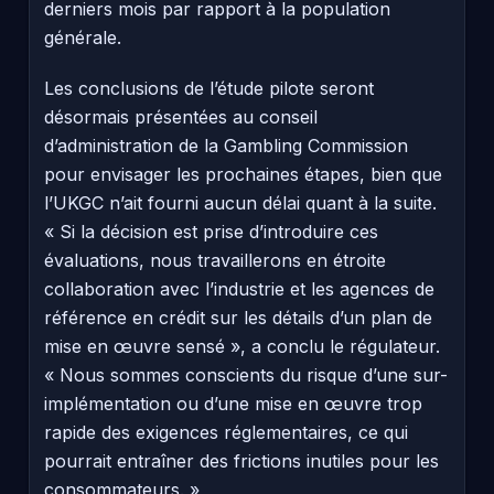
derniers mois par rapport à la population
générale.
Les conclusions de l’étude pilote seront
désormais présentées au conseil
d’administration de la Gambling Commission
pour envisager les prochaines étapes, bien que
l’UKGC n’ait fourni aucun délai quant à la suite.
« Si la décision est prise d’introduire ces
évaluations, nous travaillerons en étroite
collaboration avec l’industrie et les agences de
référence en crédit sur les détails d’un plan de
mise en œuvre sensé », a conclu le régulateur.
« Nous sommes conscients du risque d’une sur-
implémentation ou d’une mise en œuvre trop
rapide des exigences réglementaires, ce qui
pourrait entraîner des frictions inutiles pour les
consommateurs. »