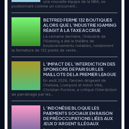
une nouvelle équipe de la NBA, se
positionnant comme un concurrent...
BETFRED FERME 132 BOUTIQUES
ALORS QUE L’INDUSTRIE IGAMING
RÉAGIT À LA TAXE ACCRUE
La semaine dernière, l’industrie de
l’iGaming a été le théâtre de
bouleversements notables, notamment
la fermeture de 132 points de vente...
L’IMPACT DE L’INTERDICTION DES
SPONSORS DE PARI SUR LES
MAILLOTS DE LA PREMIER LEAGUE
En août 2026, l’ancien dirigeant de
Chelsea, Liverpool et Aston Villa,
Christian Purslow, a critiqué l’interdiction
de parrainage par les...
L’INDONÉSIE BLOQUE LES
PAIEMENTS SOCIAUX EN RAISON
DE PRÉOCCUPATIONS LIÉES AUX
JEUX D’ARGENT ILLÉGAUX