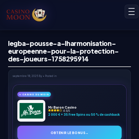
legba-pousse-a-lharmonisation-
europeenne-pour-la-protection-
des-joueurs-1758295914
septembre 19, 2025
By
• Posted in
✨ CASINO DU MOIS
Mr Baron Casino
4.5/5
2 000 € + 35 Free Spins ou 50 % de cashback
OBTENIR LE BONUS
→