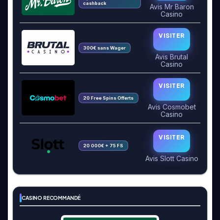
cashback
Avis Mr Baron
Casino
VISITER
300€ sans Wager
Avis Brutal
Casino
VISITER
20 Free Spins Offerts
Avis Cosmobet
Casino
VISITER
20 000€ + 75 FS
Avis Slott Casino
CASINO RECOMMANDÉ