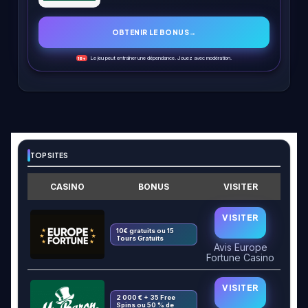
OBTENIR LE BONUS
→
Le jeu peut entraîner une dépendance. Jouez avec modération.
18+
TOP SITES
CASINO
BONUS
VISITER
VISITER
10€ gratuits ou 15
Tours Gratuits
Avis Europe
Fortune Casino
VISITER
2 000 € + 35 Free
Spins ou 50 % de