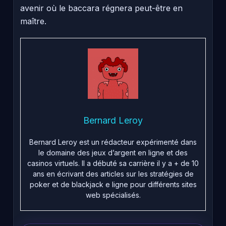
avenir où le baccara régnera peut-être en
maître.
Bernard Leroy
Bernard Leroy est un rédacteur expérimenté dans
le domaine des jeux d’argent en ligne et des
casinos virtuels. Il a débuté sa carrière il y a + de 10
ans en écrivant des articles sur les stratégies de
poker et de blackjack e ligne pour différents sites
web spécialisés.