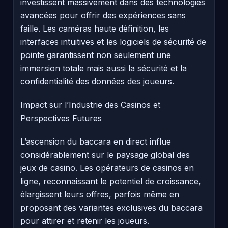
investissent massivement dans des technologies
avancées pour offrir des expériences sans
faille. Les caméras haute définition, les
interfaces intuitives et les logiciels de sécurité de
pointe garantissent non seulement une
immersion totale mais aussi la sécurité et la
confidentialité des données des joueurs.
Impact sur l’Industrie des Casinos et
Perspectives Futures
L’ascension du baccara en direct influe
considérablement sur le paysage global des
jeux de casino. Les opérateurs de casinos en
ligne, reconnaissant le potentiel de croissance,
élargissent leurs offres, parfois même en
proposant des variantes exclusives du baccara
pour attirer et retenir les joueurs.