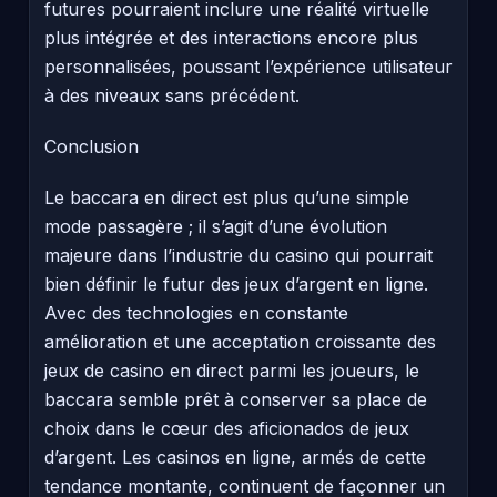
futures pourraient inclure une réalité virtuelle
plus intégrée et des interactions encore plus
personnalisées, poussant l’expérience utilisateur
à des niveaux sans précédent.
Conclusion
Le baccara en direct est plus qu’une simple
mode passagère ; il s’agit d’une évolution
majeure dans l’industrie du casino qui pourrait
bien définir le futur des jeux d’argent en ligne.
Avec des technologies en constante
amélioration et une acceptation croissante des
jeux de casino en direct parmi les joueurs, le
baccara semble prêt à conserver sa place de
choix dans le cœur des aficionados de jeux
d’argent. Les casinos en ligne, armés de cette
tendance montante, continuent de façonner un