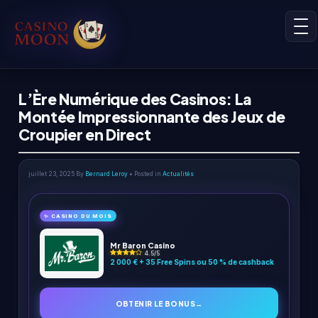
L’Ère Numérique des Casinos: La
Montée Impressionnante des Jeux de
Croupier en Direct
juillet 23, 2025
By
Bernard Leroy
• Posted in
Actualités
✨ CASINO DU MOIS
Mr Baron Casino
4.5/5
2 000 € + 35 Free Spins ou 50 % de cashback
OBTENIR LE BONUS
→