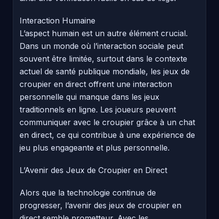
Interaction Humaine
L’aspect humain est un autre élément crucial.
Dans un monde où l’interaction sociale peut
souvent être limitée, surtout dans le contexte
actuel de santé publique mondiale, les jeux de
croupier en direct offrent une interaction
personnelle qui manque dans les jeux
traditionnels en ligne. Les joueurs peuvent
communiquer avec le croupier grâce à un chat
en direct, ce qui contribue à une expérience de
jeu plus engageante et plus personnelle.
L’Avenir des Jeux de Croupier en Direct
Alors que la technologie continue de
progresser, l’avenir des jeux de croupier en
direct semble prometteur. Avec les