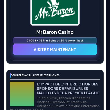
Mr Baron Casino
2 000 € + 35 Free Spins ou 50 % de cashback
VISITEZ MAINTENANT
DERNIERES ACTUS DES JEUX EN LIGNES
L’IMPACT DE L’INTERDICTION DES
SPONSORS DE PARI SUR LES
MAILLOTS DE LA PREMIER LEAGUE
En août 2026, l’ancien dirigeant de
Chelsea, Liverpool et Aston Villa,
Christian Purslow, a critiqué l’interdiction
de parrainage par les...