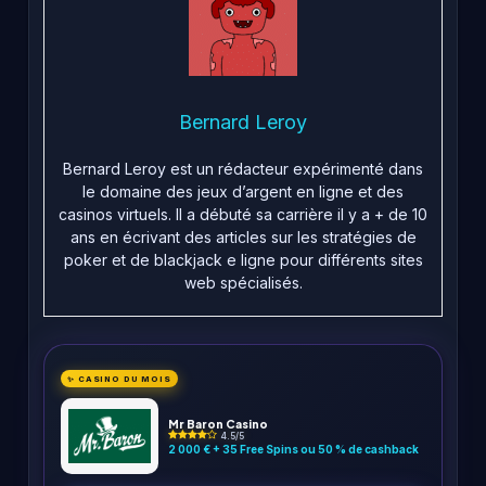
Bernard Leroy
Bernard Leroy est un rédacteur expérimenté dans
le domaine des jeux d’argent en ligne et des
casinos virtuels. Il a débuté sa carrière il y a + de 10
ans en écrivant des articles sur les stratégies de
poker et de blackjack e ligne pour différents sites
web spécialisés.
✨ CASINO DU MOIS
Mr Baron Casino
4.5/5
2 000 € + 35 Free Spins ou 50 % de cashback