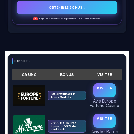
OBTENIR LE BONUS
→
Le jeu peut entraîner une dépendance. Jouez avec modération.
18+
TOP SITES
CASINO
BONUS
VISITER
VISITER
10€ gratuits ou 15
Tours Gratuits
Avis Europe
Fortune Casino
VISITER
2 000 € + 35 Free
Spins ou 50 % de
cashback
Avis Mr Baron