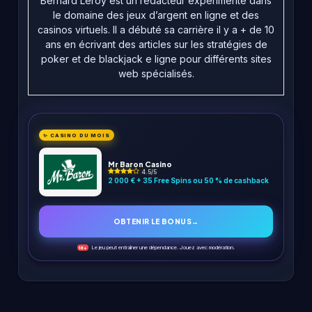
Bernard Leroy est un rédacteur expérimenté dans
le domaine des jeux d’argent en ligne et des
casinos virtuels. Il a débuté sa carrière il y a + de 10
ans en écrivant des articles sur les stratégies de
poker et de blackjack e ligne pour différents sites
web spécialisés.
✨ CASINO DU MOIS
Mr Baron Casino
4.5/5
2 000 € + 35 Free Spins ou 50 % de cashback
OBTENIR LE BONUS
→
Le jeu peut entraîner une dépendance. Jouez avec modération.
18+