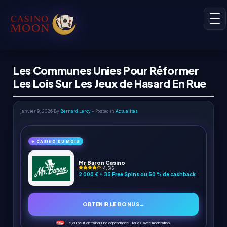
Les Communes Unies Pour Réformer
Les Lois Sur Les Jeux de Hasard En Rue
janvier 9, 2026
By
Bernard Leroy
• Posted in
Actualités
✨ CASINO DU MOIS
Mr Baron Casino
4.5/5
2 000 € + 35 Free Spins ou 50 % de cashback
OBTENIR LE BONUS
→
Le jeu peut entraîner une dépendance. Jouez avec modération.
18+