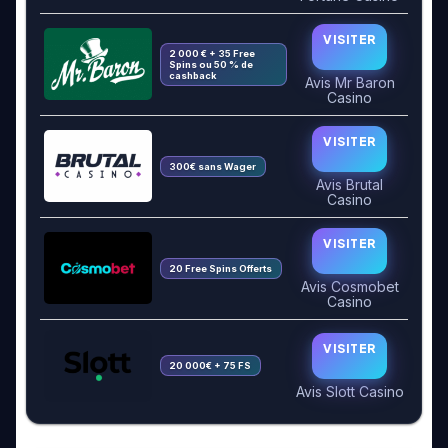
VISITER
2 000 € + 35 Free
Spins ou 50 % de
cashback
Avis Mr Baron
Casino
VISITER
300€ sans Wager
Avis Brutal
Casino
VISITER
20 Free Spins Offerts
Avis Cosmobet
Casino
VISITER
20 000€ + 75 FS
Avis Slott Casino