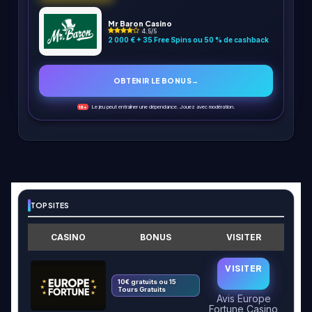
Mr Baron Casino
4.5/5
2 000 € + 35 Free Spins ou 50 % de cashback
OBTENIR LE BONUS
→
Le jeu peut entraîner une dépendance. Jouez avec modération.
18+
TOP SITES
CASINO
BONUS
VISITER
VISITER
10€ gratuits ou 15
Tours Gratuits
Avis Europe
Fortune Casino