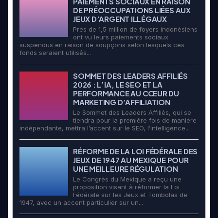
PAIEMENTS SOCIAUX EN RAISON
DE PRÉOCCUPATIONS LIÉES AUX
JEUX D’ARGENT ILLÉGAUX
Près de 1,5 million de foyers indonésiens
ont vu leurs paiements sociaux
suspendus en raison de soupçons selon lesquels ces
fonds seraient utilisés...
SOMMET DES LEADERS AFFILIÉS
2026 : L’IA, LE SEO ET LA
PERFORMANCE AU CŒUR DU
MARKETING D’AFFILIATION
Le Sommet des Leaders Affiliés, qui se
tiendra pour la première fois de manière
indépendante, mettra l’accent sur le SEO, l’intelligence...
RÉFORME DE LA LOI FÉDÉRALE DES
JEUX DE 1947 AU MEXIQUE POUR
UNE MEILLEURE RÉGULATION
Le Congrès du Mexique a reçu une
proposition visant à réformer la Loi
Fédérale sur les Jeux et Tombolas de
1947, avec un accent particulier sur un...