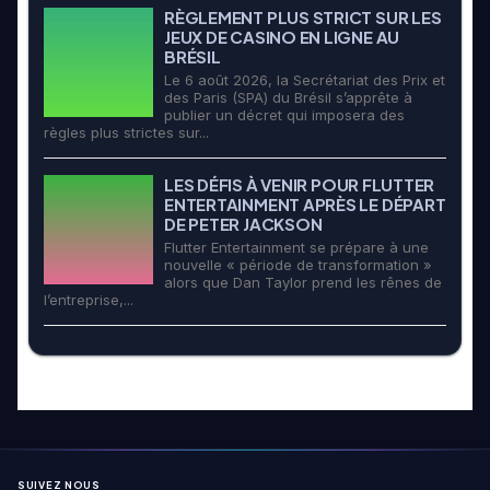
RÈGLEMENT PLUS STRICT SUR LES
JEUX DE CASINO EN LIGNE AU
BRÉSIL
Le 6 août 2026, la Secrétariat des Prix et
des Paris (SPA) du Brésil s’apprête à
publier un décret qui imposera des
règles plus strictes sur...
LES DÉFIS À VENIR POUR FLUTTER
ENTERTAINMENT APRÈS LE DÉPART
DE PETER JACKSON
Flutter Entertainment se prépare à une
nouvelle « période de transformation »
alors que Dan Taylor prend les rênes de
l’entreprise,...
SUIVEZ NOUS