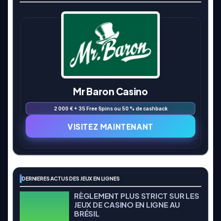
Mr Baron Casino
2 000 € + 35 Free Spins ou 50 % de cashback
VISITEZ MAINTENANT
DERNIERES ACTUS DES JEUX EN LIGNES
RÈGLEMENT PLUS STRICT SUR LES
JEUX DE CASINO EN LIGNE AU
BRÉSIL