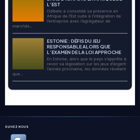
L’EST
Odibets a consolidé sa présence en
Afrique de l’Est suite à l’intégration de
l’entreprise avec l’agrégateur de
marchés...
ESTONIE : DÉFIS DU JEU
RESPONSABLE ALORS QUE
L’EXAMEN DE LA LOI APPROCHE
En Estonie, alors que le pays s’apprête à
revoir sa législation sur les jeux d’argent
l’année prochaine, les données révèlent
que...
SUIVEZ NOUS