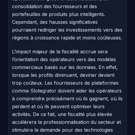
consolidation des fournisseurs et des
portefeuilles de produits plus intelligents.
Cependant, des hausses significatives
pourraient rediriger les investissements vers des
régions à croissance rapide et moins coûteuses.
L’impact majeur de la fiscalité accrue sera
l’orientation des opérateurs vers des modèles
commerciaux basés sur les données. En effet,
lorsque les profits diminuent, deviner devient
trop coûteux. Les fournisseurs de plateformes
comme Slotegrator doivent aider les opérateurs
à comprendre précisément où ils gagnent, où ils
perdent et où ils peuvent optimiser leurs
activités. De ce fait, une fiscalité plus élevée
accélérera la professionnalisation du secteur et
stimulera la demande pour des technologies