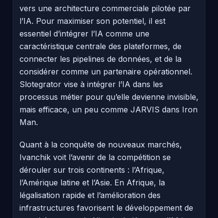
vers une architecture commerciale pilotée par
l’IA. Pour maximiser son potentiel, il est
essentiel d’intégrer l’IA comme une
caractéristique centrale des plateformes, de
connecter les pipelines de données, et de la
considérer comme un partenaire opérationnel.
Slotegrator vise à intégrer l’IA dans les
processus métier pour qu’elle devienne invisible,
mais efficace, un peu comme JARVIS dans Iron
Man.
Quant à la conquête de nouveaux marchés,
Ivanchik voit l’avenir de la compétition se
dérouler sur trois continents : l’Afrique,
l’Amérique latine et l’Asie. En Afrique, la
légalisation rapide et l’amélioration des
infrastructures favorisent le développement de