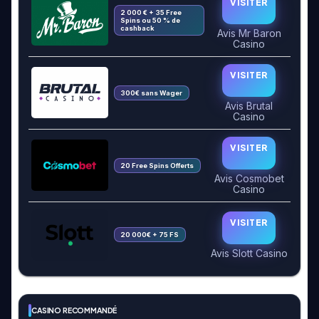
VISITER
2 000 € + 35 Free
Spins ou 50 % de
cashback
Avis Mr Baron
Casino
VISITER
300€ sans Wager
Avis Brutal
Casino
VISITER
20 Free Spins Offerts
Avis Cosmobet
Casino
VISITER
20 000€ + 75 FS
Avis Slott Casino
CASINO RECOMMANDÉ