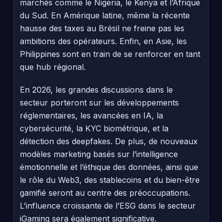
marchés comme le Nigeria, le Kenya et l’Afrique
du Sud. En Amérique latine, même la récente
hausse des taxes au Brésil ne freine pas les
ambitions des opérateurs. Enfin, en Asie, les
Philippines sont en train de se renforcer en tant
que hub régional.
En 2026, les grandes discussions dans le
secteur porteront sur les développements
réglementaires, les avancées en IA, la
cybersécurité, la KYC biométrique, et la
détection des deepfakes. De plus, de nouveaux
modèles marketing basés sur l’intelligence
émotionnelle et l’éthique des données, ainsi que
le rôle du Web3, des stablecoins et du bien-être
gamifié seront au centre des préoccupations.
L’influence croissante de l’ESG dans le secteur
iGaming sera également significative.