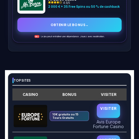
4.5/5
2 000 € + 35 Free Spins ou 50 % de cashback
OBTENIR LE BONUS
→
Le jeu peut entraîner une dépendance. Jouez avec modération.
18+
TOP SITES
CASINO
BONUS
VISITER
VISITER
10€ gratuits ou 15
Tours Gratuits
Avis Europe
Fortune Casino