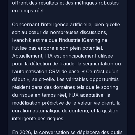
offrant des résultats et des métriques robustes
en temps réel.
Concernant l’intelligence artificielle, bien qu’elle
soit au cœur de nombreuses discussions,
Ivanchik estime que l’industrie iGaming ne
l’utilise pas encore à son plein potentiel.
Actuellement, l’IA est principalement utilisée
pour la détection de fraude, la segmentation ou
l’automatisation CRM de base. « Ce n’est qu’un
début », se dit-elle. Les véritables opportunités
résident dans des domaines tels que le scoring
du risque en temps réel, l’UX adaptative, la
modélisation prédictive de la valeur vie client, la
curation automatique de contenu, et la gestion
intelligente des risques.
En 2026, la conversation se déplacera des outils