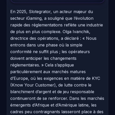
En 2025, Slotegrator, un acteur majeur du
secteur iGaming, a souligné que l’évolution
rapide des réglementations reflète une industrie
de plus en plus complexe. Olga Ivanchik,
directrice des opérations, a déclaré : « Nous
entrons dans une phase où la simple
conformité ne suffit plus ; les opérateurs
doivent anticiper les changements
réglementaires. » Cela s’applique
particulièrement aux marchés matures
d’Europe, où les exigences en matière de KYC
(Know Your Customer), de lutte contre le
blanchiment d’argent et de jeu responsable
continueront de se renforcer. Dans les marchés
émergents d’Afrique et d’Amérique latine, les
cadres peu contraignants laisseront place à des