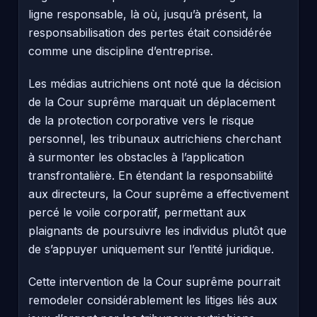
ligne responsable, là où, jusqu’à présent, la
responsabilisation des pertes était considérée
comme une discipline d’entreprise.
Les médias autrichiens ont noté que la décision
de la Cour suprême marquait un déplacement
de la protection corporative vers le risque
personnel, les tribunaux autrichiens cherchant
à surmonter les obstacles à l’application
transfrontalière. En étendant la responsabilité
aux directeurs, la Cour suprême a effectivement
percé le voile corporatif, permettant aux
plaignants de poursuivre les individus plutôt que
de s’appuyer uniquement sur l’entité juridique.
Cette intervention de la Cour suprême pourrait
remodeler considérablement les litiges liés aux