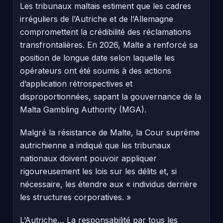
Les tribunaux maltais estiment que les cadres
irréguliers de l’Autriche et de l’Allemagne
compromettent la crédibilité des réclamations
transfrontalières. En 2026, Malte a renforcé sa
position de longue date selon laquelle les
opérateurs ont été soumis à des actions
d’application rétrospectives et
disproportionnées, sapant la gouvernance de la
Malta Gambling Authority (MGA).
Malgré la résistance de Malte, la Cour suprême
autrichienne a indiqué que les tribunaux
nationaux doivent pouvoir appliquer
rigoureusement les lois sur les délits et, si
nécessaire, les étendre aux « individus derrière
les structures corporatives. »
L’Autriche… La responsabilité par tous les