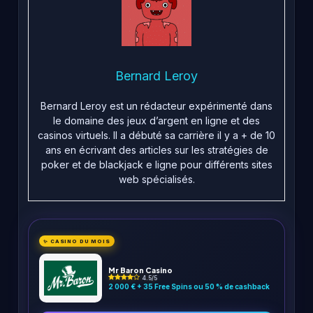
Bernard Leroy
Bernard Leroy est un rédacteur expérimenté dans
le domaine des jeux d’argent en ligne et des
casinos virtuels. Il a débuté sa carrière il y a + de 10
ans en écrivant des articles sur les stratégies de
poker et de blackjack e ligne pour différents sites
web spécialisés.
✨ CASINO DU MOIS
Mr Baron Casino
4.5/5
2 000 € + 35 Free Spins ou 50 % de cashback