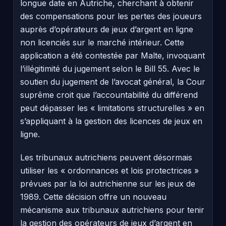
longue date en Autriche, cherchant à obtenir
des compensations pour les pertes des joueurs
auprès d’opérateurs de jeux d’argent en ligne
non licenciés sur le marché intérieur. Cette
application a été contestée par Malte, invoquant
l’illégitimité du jugement selon le Bill 55. Avec le
soutien du jugement de l’avocat général, la Cour
suprême croit que l’accountabilité du différend
peut dépasser les « limitations structurelles » en
s’appliquant à la gestion des licences de jeux en
ligne.
Les tribunaux autrichiens peuvent désormais
utiliser les « ordonnances et lois protectrices »
prévues par la loi autrichienne sur les jeux de
1989. Cette décision offre un nouveau
mécanisme aux tribunaux autrichiens pour tenir
la gestion des opérateurs de jeux d’argent en