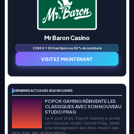
Mr Baron Casino
2 000 € + 35 Free Spins ou 50 % de cashback
VISITEZ MAINTENANT
DERNIERES ACTUS DES JEUX EN LIGNES
POPOK GAMING RÉINVENTE LES
CLASSIQUES AVEC SON NOUVEAU
STUDIO PRAG
Le 8 août 2026, PopOK Gaming a révélé
son nouveau studio nommé Prag, dédié
à la réimagination des titres favoris des
fans avec des améliorations...