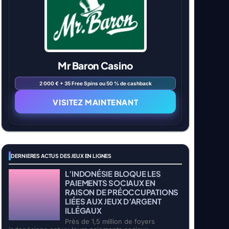
Mr Baron Casino
2 000 € + 35 Free Spins ou 50 % de cashback
VISITEZ MAINTENANT
DERNIERES ACTUS DES JEUX EN LIGNES
L’INDONÉSIE BLOQUE LES
PAIEMENTS SOCIAUX EN
RAISON DE PRÉOCCUPATIONS
LIÉES AUX JEUX D’ARGENT
ILLÉGAUX
Près de 1,5 million de foyers