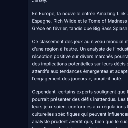
Jersey.
En Europe, la nouvelle entrée Amazing Link 
Espagne, Rich Wilde et le Tome of Madness de
Grèce en février, tandis que Big Bass Splash
Ce classement des jeux au niveau mondial mo
d’une région à l’autre. Un analyste de l’indu
réception positive sur divers marchés pourrai
des implications potentielles sur leurs déci
attentifs aux tendances émergentes et adapt
l’engagement des joueurs », aurait-il noté.
Cependant, certains experts soulignent que 
pourrait présenter des défis inattendus. Les
leurs jeux soient conformes aux régulations
culturelles spécifiques qui peuvent influenc
analyste prudent avertit que, bien que le suc