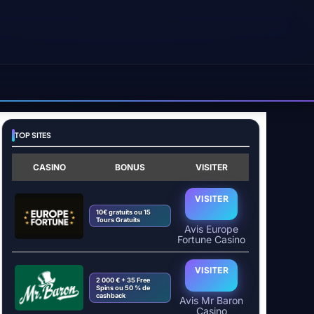
TOP SITES
CASINO
BONUS
VISITER
VISITER
10€ gratuits ou 15
Tours Gratuits
Avis Europe
Fortune Casino
VISITER
2 000 € + 35 Free
Spins ou 50 % de
cashback
Avis Mr Baron
Casino