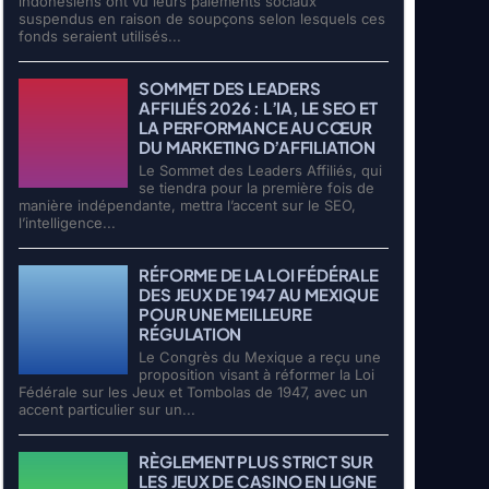
indonésiens ont vu leurs paiements sociaux
suspendus en raison de soupçons selon lesquels ces
fonds seraient utilisés...
SOMMET DES LEADERS
AFFILIÉS 2026 : L’IA, LE SEO ET
LA PERFORMANCE AU CŒUR
DU MARKETING D’AFFILIATION
Le Sommet des Leaders Affiliés, qui
se tiendra pour la première fois de
manière indépendante, mettra l’accent sur le SEO,
l’intelligence...
RÉFORME DE LA LOI FÉDÉRALE
DES JEUX DE 1947 AU MEXIQUE
POUR UNE MEILLEURE
RÉGULATION
Le Congrès du Mexique a reçu une
proposition visant à réformer la Loi
Fédérale sur les Jeux et Tombolas de 1947, avec un
accent particulier sur un...
RÈGLEMENT PLUS STRICT SUR
LES JEUX DE CASINO EN LIGNE