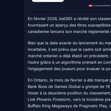
Le jeu peut entraîne
18+
En février 2026, bet365 a révélé son classem
fournissant un aperçu des titres susceptibles
canadienne lancera son marché réglementé d
Bien que la date exacte du lancement du mar
incertaine, il est prévu que le cadre soit simi
marché ontarien a déjà établi un précédent,
l’autre grâce à un algorithme prenant en com
l’engagement des joueurs pour évaluer la po
En Ontario, le mois de février a été marqué
Bank Boss de Games Global a grimpé de 19 
hisser à la deuxième position du classement
Link Phoenix Firestorm, vers la troisième pla
Buffalo King Megaways de Pragmatic Play, qui 