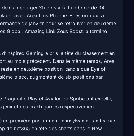
ms de Gameburger Studios a fait un bond de 34
 place, avec Area Link Phoenix Firestorm qui a
formance de janvier pour se retrouver en deuxième
mes Global, Amazing Link Zeus Boost, a terminé
d’Inspired Gaming a pris la tête du classement en
pport au mois précédent. Dans le même temps, Area
resté en deuxième position, tandis que Eye of
sième place, augmentant de six positions par
 Pragmatic Play et Aviator de Spribe ont excellé,
es jeux et des crash games respectivement.
é en première position en Pennsylvanie, tandis que
ap de bet365 en tête des charts dans le New