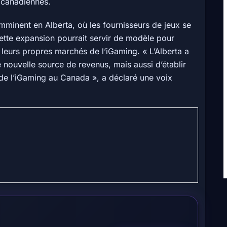
 canadiennes.
mminent en Alberta, où les fournisseurs de jeux se
cette expansion pourrait servir de modèle pour
 leurs propres marchés de l’iGaming. « L’Alberta a
e nouvelle source de revenus, mais aussi d’établir
 de l’iGaming au Canada », a déclaré une voix