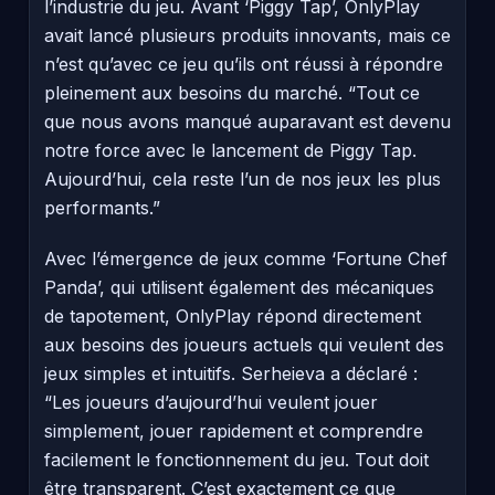
l’industrie du jeu. Avant ‘Piggy Tap’, OnlyPlay
avait lancé plusieurs produits innovants, mais ce
n’est qu’avec ce jeu qu’ils ont réussi à répondre
pleinement aux besoins du marché. “Tout ce
que nous avons manqué auparavant est devenu
notre force avec le lancement de Piggy Tap.
Aujourd’hui, cela reste l’un de nos jeux les plus
performants.”
Avec l’émergence de jeux comme ‘Fortune Chef
Panda’, qui utilisent également des mécaniques
de tapotement, OnlyPlay répond directement
aux besoins des joueurs actuels qui veulent des
jeux simples et intuitifs. Serheieva a déclaré :
“Les joueurs d’aujourd’hui veulent jouer
simplement, jouer rapidement et comprendre
facilement le fonctionnement du jeu. Tout doit
être transparent. C’est exactement ce que