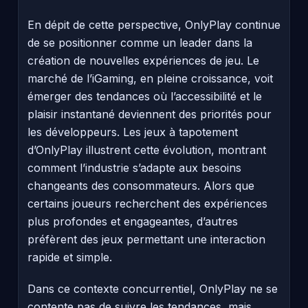
En dépit de cette perspective, OnlyPlay continue
de se positionner comme un leader dans la
création de nouvelles expériences de jeu. Le
marché de l’iGaming, en pleine croissance, voit
émerger des tendances où l’accessibilité et le
plaisir instantané deviennent des priorités pour
les développeurs. Les jeux à tapotement
d’OnlyPlay illustrent cette évolution, montrant
comment l’industrie s’adapte aux besoins
changeants des consommateurs. Alors que
certains joueurs recherchent des expériences
plus profondes et engageantes, d’autres
préfèrent des jeux permettant une interaction
rapide et simple.
Dans ce contexte concurrentiel, OnlyPlay ne se
contente pas de suivre les tendances, mais