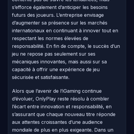
s’efforce également d’anticiper les besoins
futurs des joueurs. L’entreprise envisage
d’augmenter sa présence sur les marchés
internationaux en continuant à innover tout en
respectant les normes élevées de
responsabilité. En fin de compte, le succès d’un
jeu ne repose pas seulement sur ses
mécaniques innovantes, mais aussi sur sa
capacité à offrir une expérience de jeu
sécurisée et satisfaisante.
Alors que l’avenir de l’iGaming continue
d’évoluer, OnlyPlay reste résolu à combler
l’écart entre innovation et responsabilité, en
s’assurant que chaque nouveau titre réponde
aux attentes croissantes d’une audience
mondiale de plus en plus exigeante. Dans un