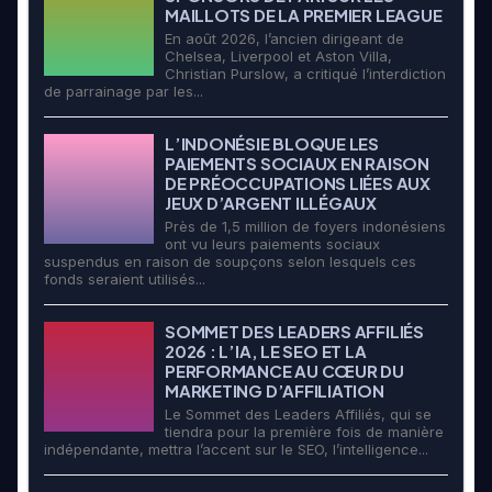
MAILLOTS DE LA PREMIER LEAGUE
En août 2026, l’ancien dirigeant de
Chelsea, Liverpool et Aston Villa,
Christian Purslow, a critiqué l’interdiction
de parrainage par les...
L’INDONÉSIE BLOQUE LES
PAIEMENTS SOCIAUX EN RAISON
DE PRÉOCCUPATIONS LIÉES AUX
JEUX D’ARGENT ILLÉGAUX
Près de 1,5 million de foyers indonésiens
ont vu leurs paiements sociaux
suspendus en raison de soupçons selon lesquels ces
fonds seraient utilisés...
SOMMET DES LEADERS AFFILIÉS
2026 : L’IA, LE SEO ET LA
PERFORMANCE AU CŒUR DU
MARKETING D’AFFILIATION
Le Sommet des Leaders Affiliés, qui se
tiendra pour la première fois de manière
indépendante, mettra l’accent sur le SEO, l’intelligence...