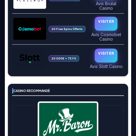
Avis Brutal
Casino
VISITER
20 Free Spins Offerts
Avis Cosmobet
Casino
VISITER
20 000€ + 75 FS
Avis Slott Casino
CASINO RECOMMANDÉ