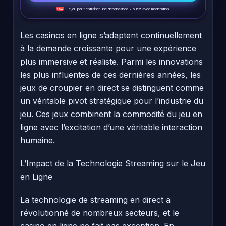
Le jeu peut entraîner une dépendance. Jouez avec modération.
18+
Les casinos en ligne s’adaptent continuellement
à la demande croissante pour une expérience
plus immersive et réaliste. Parmi les innovations
les plus influentes de ces dernières années, les
jeux de croupier en direct se distinguent comme
un véritable pivot stratégique pour l’industrie du
jeu. Ces jeux combinent la commodité du jeu en
ligne avec l’excitation d’une véritable interaction
humaine.
L’Impact de la Technologie Streaming sur le Jeu
en Ligne
La technologie de streaming en direct a
révolutionné de nombreux secteurs, et le
casino en ligne ne fait pas exception. En