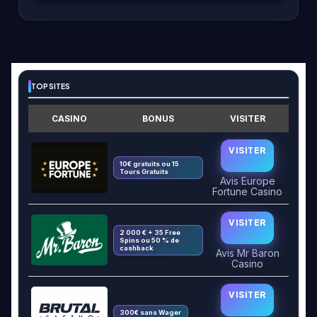
TOP SITES
CASINO
BONUS
VISITER
VISITER
10€ gratuits ou 15
Tours Gratuits
Avis Europe
Fortune Casino
VISITER
2 000 € + 35 Free
Spins ou 50 % de
cashback
Avis Mr Baron
Casino
VISITER
300€ sans Wager