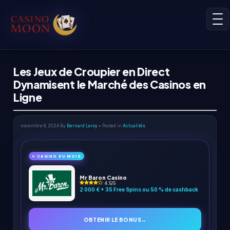
Les Jeux de Croupier en Direct
Dynamisent le Marché des Casinos en
Ligne
novembre 8, 2024
By
Bernard Leroy
• Posted in
Actualités
✨ CASINO DU MOIS
Mr Baron Casino
4.5/5
2 000 € + 35 Free Spins ou 50 % de cashback
OBTENIR LE BONUS
→