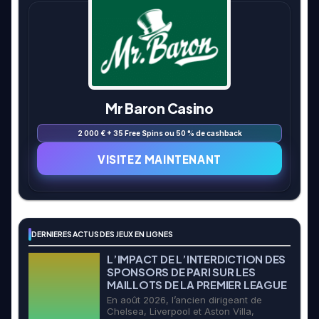
Mr Baron Casino
2 000 € + 35 Free Spins ou 50 % de cashback
VISITEZ MAINTENANT
DERNIERES ACTUS DES JEUX EN LIGNES
L’IMPACT DE L’INTERDICTION DES
SPONSORS DE PARI SUR LES
MAILLOTS DE LA PREMIER LEAGUE
En août 2026, l’ancien dirigeant de
Chelsea, Liverpool et Aston Villa,