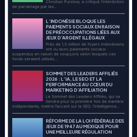
Christian Purslow, a critiqué l’interdiction
de parrainage par les...
L’INDONÉSIE BLOQUE LES
PAIEMENTS SOCIAUX EN RAISON
DE PRÉOCCUPATIONS LIÉES AUX
JEUX D’ARGENT ILLÉGAUX
Près de 1,5 million de foyers indonésiens
ont vu leurs paiements sociaux
suspendus en raison de soupçons selon lesquels ces
fonds seraient utilisés...
SOMMET DES LEADERS AFFILIÉS
2026 : L’IA, LE SEO ET LA
PERFORMANCE AU CŒUR DU
MARKETING D’AFFILIATION
Le Sommet des Leaders Affiliés, qui se
tiendra pour la première fois de manière
indépendante, mettra l’accent sur le SEO, l’intelligence...
RÉFORME DE LA LOI FÉDÉRALE DES
JEUX DE 1947 AU MEXIQUE POUR
UNE MEILLEURE RÉGULATION