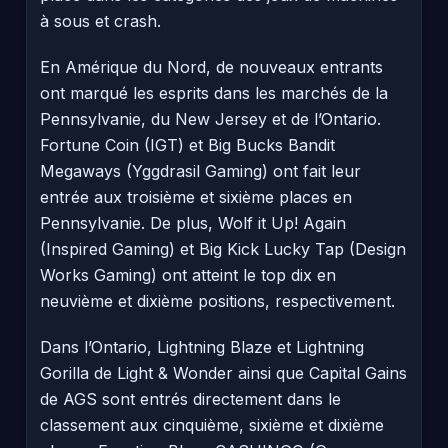
à sous et crash.
En Amérique du Nord, de nouveaux entrants
ont marqué les esprits dans les marchés de la
Pennsylvanie, du New Jersey et de l’Ontario.
Fortune Coin (IGT) et Big Bucks Bandit
Megaways (Yggdrasil Gaming) ont fait leur
entrée aux troisième et sixième places en
Pennsylvanie. De plus, Wolf it Up! Again
(Inspired Gaming) et Big Kick Lucky Tap (Design
Works Gaming) ont atteint le top dix en
neuvième et dixième positions, respectivement.
Dans l’Ontario, Lightning Blaze et Lightning
Gorilla de Light & Wonder ainsi que Capital Gains
de AGS sont entrés directement dans le
classement aux cinquième, sixième et dixième