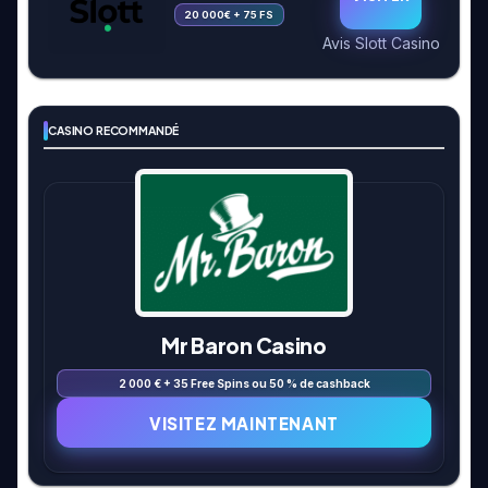
20 000€ + 75 FS
Avis Slott Casino
CASINO RECOMMANDÉ
Mr Baron Casino
2 000 € + 35 Free Spins ou 50 % de cashback
VISITEZ MAINTENANT