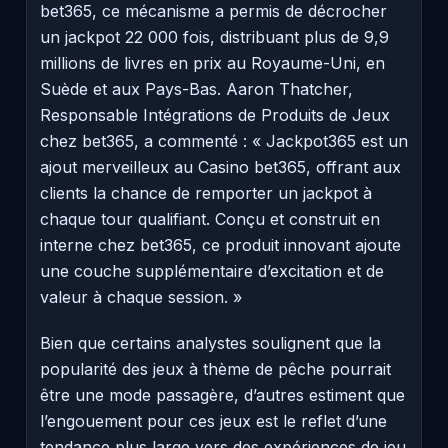
bet365, ce mécanisme a permis de décrocher
un jackpot 22 000 fois, distribuant plus de 9,9
millions de livres en prix au Royaume-Uni, en
Suède et aux Pays-Bas. Aaron Thatcher,
Responsable Intégrations de Produits de Jeux
chez bet365, a commenté : « Jackpot365 est un
ajout merveilleux au Casino bet365, offrant aux
clients la chance de remporter un jackpot à
chaque tour qualifiant. Conçu et construit en
interne chez bet365, ce produit innovant ajoute
une couche supplémentaire d’excitation et de
valeur à chaque session. »
Bien que certains analystes soulignent que la
popularité des jeux à thème de pêche pourrait
être une mode passagère, d’autres estiment que
l’engouement pour ces jeux est le reflet d’une
tendance plus large vers des expériences de jeu