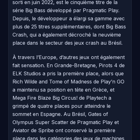
sorti en juin 2022, est le cinquième titre de la
série Big Bass développé par Pragmatic Play.
Depuis, le développeur a élargi sa gamme avec
plus de 25 titres supplémentaires, dont Big Bass
Crash, qui a également décroché la neuvième
place dans le secteur des jeux crash au Brésil.
À travers l’Europe, d’autres jeux ont également
fait sensation. En Grande-Bretagne, Pirots 4 de
ELK Studios a pris la première place, alors que
Rich Wilde and Tome of Madness de Play’n GO
a maintenu sa position en tête en Grèce, et
Mega Fire Blaze Big Circus! de Playtech a
grimpé de quatre places pour atteindre le
sommet en Espagne. Au Brésil, Gates of
Olympus Super Scatter de Pragmatic Play et
Aviator de Spribe ont conservé la première
place dans les catégories des jeux de machines