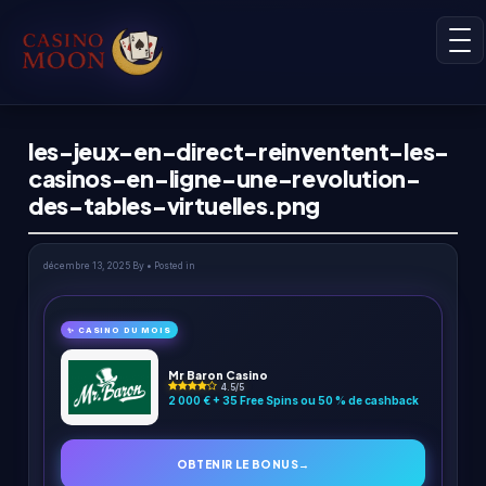
les-jeux-en-direct-reinventent-les-
casinos-en-ligne-une-revolution-
des-tables-virtuelles.png
décembre 13, 2025
By
• Posted in
✨ CASINO DU MOIS
Mr Baron Casino
4.5/5
2 000 € + 35 Free Spins ou 50 % de cashback
OBTENIR LE BONUS
→