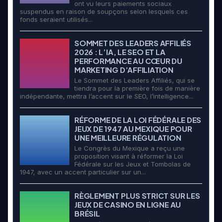
ont vu leurs paiements sociaux
suspendus en raison de soupçons selon lesquels ces
fonds seraient utilisés...
SOMMET DES LEADERS AFFILIÉS
2026 : L’IA, LE SEO ET LA
PERFORMANCE AU CŒUR DU
MARKETING D’AFFILIATION
Le Sommet des Leaders Affiliés, qui se
tiendra pour la première fois de manière
indépendante, mettra l’accent sur le SEO, l’intelligence...
RÉFORME DE LA LOI FÉDÉRALE DES
JEUX DE 1947 AU MEXIQUE POUR
UNE MEILLEURE RÉGULATION
Le Congrès du Mexique a reçu une
proposition visant à réformer la Loi
Fédérale sur les Jeux et Tombolas de
1947, avec un accent particulier sur un...
RÈGLEMENT PLUS STRICT SUR LES
JEUX DE CASINO EN LIGNE AU
BRÉSIL