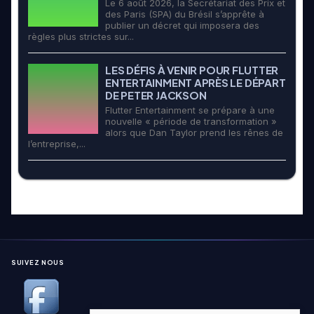
Le 6 août 2026, la Secrétariat des Prix et
des Paris (SPA) du Brésil s’apprête à
publier un décret qui imposera des
règles plus strictes sur...
LES DÉFIS À VENIR POUR FLUTTER
ENTERTAINMENT APRÈS LE DÉPART
DE PETER JACKSON
Flutter Entertainment se prépare à une
nouvelle « période de transformation »
alors que Dan Taylor prend les rênes de
l’entreprise,...
SUIVEZ NOUS