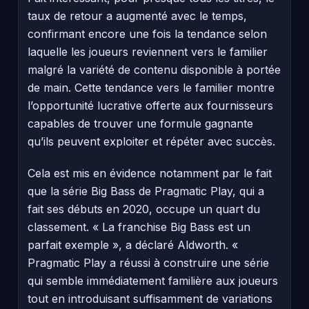
taux de retour a augmenté avec le temps,
confirmant encore une fois la tendance selon
laquelle les joueurs reviennent vers le familier
malgré la variété de contenu disponible à portée
de main. Cette tendance vers le familier montre
l’opportunité lucrative offerte aux fournisseurs
capables de trouver une formule gagnante
qu’ils peuvent exploiter et répéter avec succès.
Cela est mis en évidence notamment par le fait
que la série Big Bass de Pragmatic Play, qui a
fait ses débuts en 2020, occupe un quart du
classement. « La franchise Big Bass est un
parfait exemple », a déclaré Aldworth. «
Pragmatic Play a réussi à construire une série
qui semble immédiatement familière aux joueurs
tout en introduisant suffisamment de variations