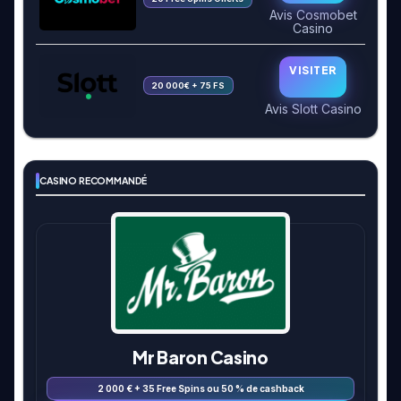
Avis Cosmobet
Casino
VISITER
20 000€ + 75 FS
Avis Slott Casino
CASINO RECOMMANDÉ
Mr Baron Casino
2 000 € + 35 Free Spins ou 50 % de cashback