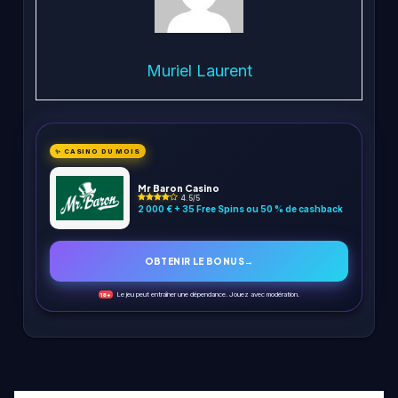
Muriel Laurent
✨ CASINO DU MOIS
Mr Baron Casino
4.5/5
2 000 € + 35 Free Spins ou 50 % de cashback
OBTENIR LE BONUS
→
Le jeu peut entraîner une dépendance. Jouez avec modération.
18+