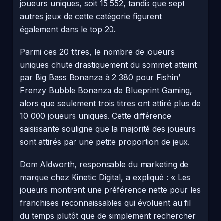
joueurs uniques, soit 15 552, tandis que sept
autres jeux de cette catégorie figurent
également dans le top 20.
Parmi ces 20 titres, le nombre de joueurs
uniques chute drastiquement du sommet atteint
par Big Bass Bonanza à 2 380 pour Fishin’
Frenzy Bubble Bonanza de Blueprint Gaming,
alors que seulement trois titres ont attiré plus de
10 000 joueurs uniques. Cette différence
saisissante souligne que la majorité des joueurs
sont attirés par une petite proportion de jeux.
Dom Aldworth, responsable du marketing de
marque chez Kinetic Digital, a expliqué : « Les
joueurs montrent une préférence nette pour les
franchises reconnaissables qui évoluent au fil
du temps plutôt que de simplement rechercher