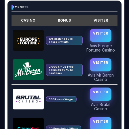
TOP SITES
CASINO
BONUS
VISITER
VISITER
10€ gratuits ou 15
Tours Gratuits
Avis Europe
Fortune Casino
VISITER
2 000 € + 35 Free
Spins ou 50 % de
cashback
Avis Mr Baron
Casino
VISITER
300€ sans Wager
Avis Brutal
Casino
VISITER
20 Free Spins Offerts