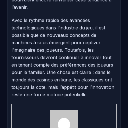
l’avenir.
Avec le rythme rapide des avancées
technologiques dans l’industrie du jeu, il est
possible que de nouveaux concepts de
machines à sous émergent pour captiver
l’imaginaire des joueurs. Toutefois, les
fournisseurs devront continuer à innover tout
en tenant compte des préférences des joueurs
pour le familier. Une chose est claire : dans le
monde des casinos en ligne, les classiques ont
toujours la cote, mais l’appétit pour l’innovation
reste une force motrice potentielle.