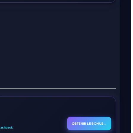
OBTENIR LE BONUS
→
 cashback