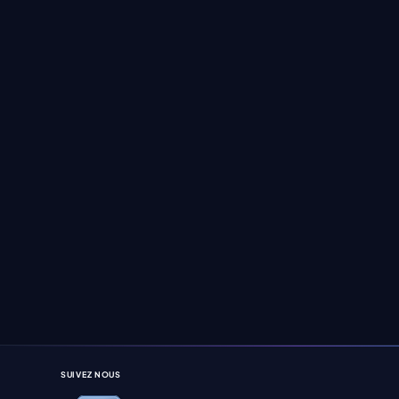
SUIVEZ NOUS