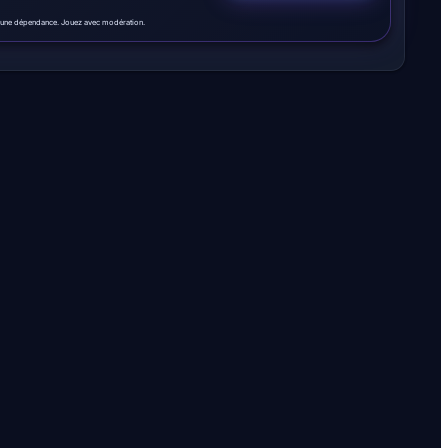
r une dépendance. Jouez avec modération.