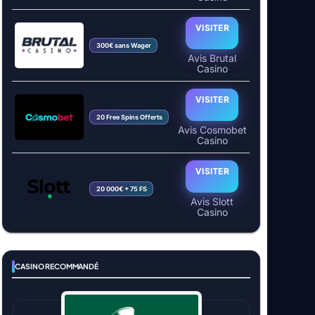
VISITER
300€ sans Wager
Avis Brutal
Casino
VISITER
20 Free Spins Offerts
Avis Cosmobet
Casino
VISITER
20 000€ + 75 FS
Avis Slott
Casino
CASINO RECOMMANDÉ