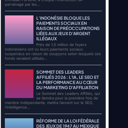
parrainage par les...
L’INDONÉSIE BLOQUE LES
PAIEMENTS SOCIAUX EN
RAISON DE PRÉOCCUPATIONS
LIÉES AUX JEUX D’ARGENT
ILLÉGAUX
Près de 1,5 million de foyers
indonésiens ont vu leurs paiements sociaux
suspendus en raison de soupçons selon lesquels ces
fonds seraient utilisés...
SOMMET DES LEADERS
AFFILIÉS 2026 : L’IA, LE SEO ET
LA PERFORMANCE AU CŒUR
DU MARKETING D’AFFILIATION
Le Sommet des Leaders Affiliés, qui
se tiendra pour la première fois de
manière indépendante, mettra l’accent sur le SEO,
l’intelligence...
RÉFORME DE LA LOI FÉDÉRALE
DES JEUX DE 1947 AU MEXIQUE