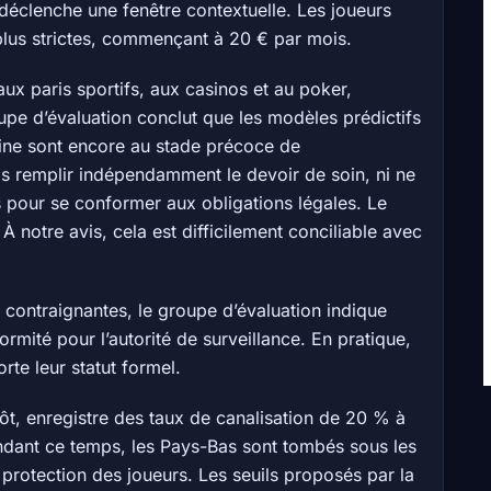
 déclenche une fenêtre contextuelle. Les joueurs
 plus strictes, commençant à 20 € par mois.
ux paris sportifs, aux casinos et au poker,
pe d’évaluation conclut que les modèles prédictifs
hine sont encore au stade précoce de
 remplir indépendamment le devoir de soin, ni ne
 pour se conformer aux obligations légales. Le
 notre avis, cela est difficilement conciliable avec
contraignantes, le groupe d’évaluation indique
formité pour l’autorité de surveillance. En pratique,
rte leur statut formel.
pôt, enregistre des taux de canalisation de 20 % à
ndant ce temps, les Pays-Bas sont tombés sous les
protection des joueurs. Les seuils proposés par la