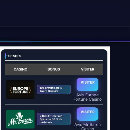
TOP SITES
CASINO
BONUS
VISITER
VISITER
10€ gratuits ou 15
Tours Gratuits
Avis Europe
Fortune Casino
VISITER
2 000 € + 35 Free
Spins ou 50 % de
cashback
Avis Mr Baron
Casino