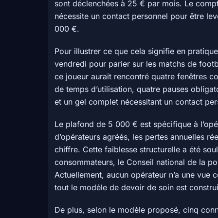
sont déclenchées à 25 € par mois. Le compt
nécessite un contact personnel pour être le
000 €.
Pour illustrer ce que cela signifie en prati
vendredi pour parier sur les matchs de foot
ce joueur aurait rencontré quatre fenêtres c
de temps d’utilisation, quatre pauses oblig
et un gel complet nécessitant un contact per
Le plafond de 5 000 € est spécifique à l’op
d’opérateurs agréés, les pertes annuelles ré
chiffre. Cette faiblesse structurelle a été so
consommateurs, le Conseil national de la pol
Actuellement, aucun opérateur n’a une vue com
tout le modèle de devoir de soin est constru
De plus, selon le modèle proposé, cinq conn