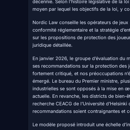
décennie. Selon l’histoire législative de la loi
moyen par lequel les objectifs de la loi, y 
Nordic Law conseille les opérateurs de jeux d
conformité réglementaire et la stratégie d’en
sur les propositions de protection des joue
juridique détaillée.
En janvier 2026, le groupe d’évaluation du mi
ses recommandations sur la protection des j
fortement critiqué, et nos préoccupations n’é
émergé. Le bureau du Premier ministre, plusi
industrielles se sont opposés à la mise en
actuelle. En revanche, les districts de bien-ê
recherche CEACG de l’Université d’Helsinki o
recommandations soient contraignantes et ce
Le modèle proposé introduit une échelle d’in