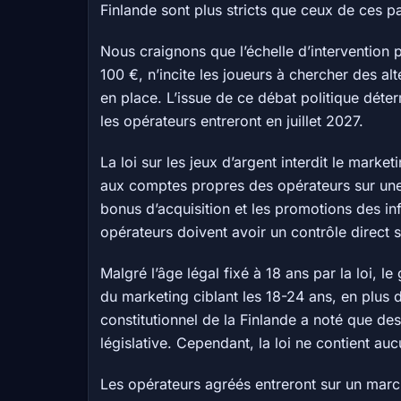
Finlande sont plus stricts que ceux de ces p
Nous craignons que l’échelle d’interventio
100 €, n’incite les joueurs à chercher des alt
en place. L’issue de ce débat politique déte
les opérateurs entreront en juillet 2027.
La loi sur les jeux d’argent interdit le marketi
aux comptes propres des opérateurs sur une b
bonus d’acquisition et les promotions des in
opérateurs doivent avoir un contrôle direct s
Malgré l’âge légal fixé à 18 ans par la loi, l
du marketing ciblant les 18-24 ans, en plus d
constitutionnel de la Finlande a noté que des
législative. Cependant, la loi ne contient auc
Les opérateurs agréés entreront sur un mar