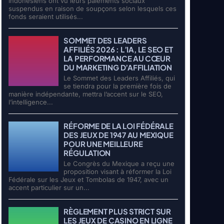
indonésiens ont vu leurs paiements sociaux
suspendus en raison de soupçons selon lesquels ces
fonds seraient utilisés...
SOMMET DES LEADERS
AFFILIÉS 2026 : L’IA, LE SEO ET
LA PERFORMANCE AU CŒUR
DU MARKETING D’AFFILIATION
Le Sommet des Leaders Affiliés, qui
se tiendra pour la première fois de
manière indépendante, mettra l’accent sur le SEO,
l’intelligence...
RÉFORME DE LA LOI FÉDÉRALE
DES JEUX DE 1947 AU MEXIQUE
POUR UNE MEILLEURE
RÉGULATION
Le Congrès du Mexique a reçu une
proposition visant à réformer la Loi
Fédérale sur les Jeux et Tombolas de 1947, avec un
accent particulier sur un...
RÈGLEMENT PLUS STRICT SUR
LES JEUX DE CASINO EN LIGNE