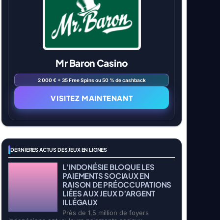
Mr Baron Casino
2 000 € + 35 Free Spins ou 50 % de cashback
VISITEZ MAINTENANT
DERNIERES ACTUS DES JEUX EN LIGNES
L’INDONÉSIE BLOQUE LES
PAIEMENTS SOCIAUX EN
RAISON DE PRÉOCCUPATIONS
LIÉES AUX JEUX D’ARGENT
ILLÉGAUX
Près de 1,5 million de foyers