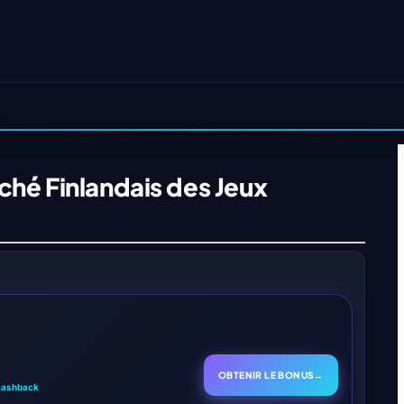
ché Finlandais des Jeux
OBTENIR LE BONUS
→
 cashback