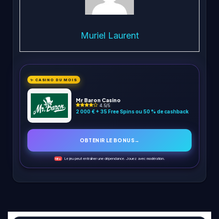
Muriel Laurent
✨ CASINO DU MOIS
Mr Baron Casino
4.5/5
2 000 € + 35 Free Spins ou 50 % de cashback
OBTENIR LE BONUS
→
Le jeu peut entraîner une dépendance. Jouez avec modération.
18+