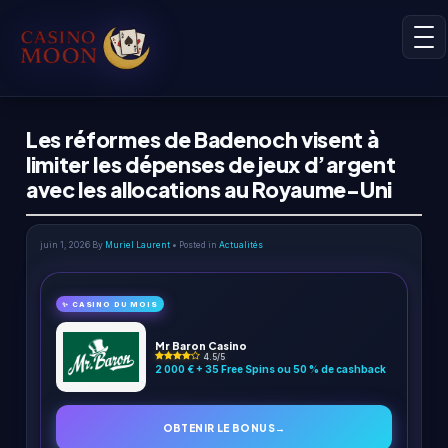
Les réformes de Badenoch visent à
limiter les dépenses de jeux d’argent
avec les allocations au Royaume-Uni
juin 1, 2026
By
Muriel Laurent
• Posted in
Actualités
✨ CASINO DU MOIS
Mr Baron Casino
4.5/5
2 000 € + 35 Free Spins ou 50 % de cashback
OBTENIR LE BONUS
→