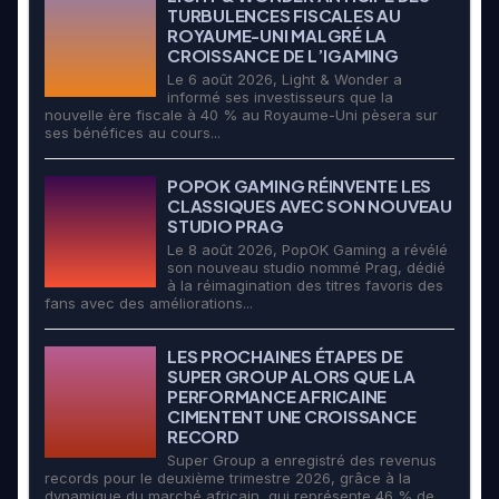
TURBULENCES FISCALES AU
ROYAUME-UNI MALGRÉ LA
CROISSANCE DE L’IGAMING
Le 6 août 2026, Light & Wonder a
informé ses investisseurs que la
nouvelle ère fiscale à 40 % au Royaume-Uni pèsera sur
ses bénéfices au cours...
POPOK GAMING RÉINVENTE LES
CLASSIQUES AVEC SON NOUVEAU
STUDIO PRAG
Le 8 août 2026, PopOK Gaming a révélé
son nouveau studio nommé Prag, dédié
à la réimagination des titres favoris des
fans avec des améliorations...
LES PROCHAINES ÉTAPES DE
SUPER GROUP ALORS QUE LA
PERFORMANCE AFRICAINE
CIMENTENT UNE CROISSANCE
RECORD
Super Group a enregistré des revenus
records pour le deuxième trimestre 2026, grâce à la
dynamique du marché africain, qui représente 46 % de