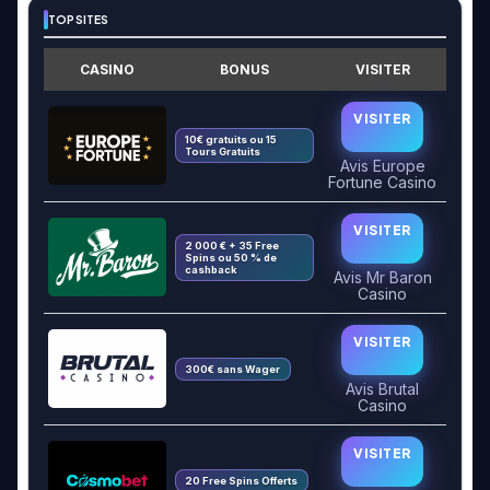
TOP SITES
CASINO
BONUS
VISITER
VISITER
10€ gratuits ou 15
Tours Gratuits
Avis Europe
Fortune Casino
VISITER
2 000 € + 35 Free
Spins ou 50 % de
cashback
Avis Mr Baron
Casino
VISITER
300€ sans Wager
Avis Brutal
Casino
VISITER
20 Free Spins Offerts