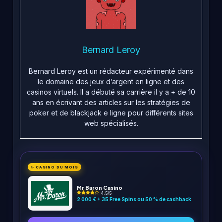
Bernard Leroy
Bernard Leroy est un rédacteur expérimenté dans
le domaine des jeux d’argent en ligne et des
casinos virtuels. Il a débuté sa carrière il y a + de 10
ans en écrivant des articles sur les stratégies de
poker et de blackjack e ligne pour différents sites
web spécialisés.
✨ CASINO DU MOIS
Mr Baron Casino
4.5/5
2 000 € + 35 Free Spins ou 50 % de cashback