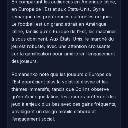
En comparant les audiences en Amérique latine,
en Europe de l’Est et aux États-Unis, Gyria
remarque des préférences culturelles uniques.
Le football est un grand attrait en Amérique
latine, tandis qu’en Europe de l’Est, les machines
à sous dominent. Aux États-Unis, le marché du
jeu est robuste, avec une attention croissante
sur la gamification pour améliorer l’engagement
des joueurs.
Romanenko note que les joueurs d’Europe de
l’Est apprécient plus la volatilité élevée et les
thèmes immersifs, tandis que Collins observe
qu’en Amérique latine, les joueurs préfèrent des
jeux à enjeux plus bas avec des gains fréquents,
privilégiant un design mobile d’abord et
l’engagement social.