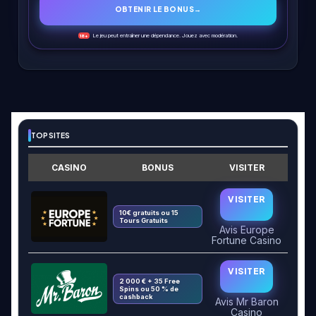
OBTENIR LE BONUS
→
Le jeu peut entraîner une dépendance. Jouez avec modération.
18+
TOP SITES
CASINO
BONUS
VISITER
VISITER
10€ gratuits ou 15
Tours Gratuits
Avis Europe
Fortune Casino
VISITER
2 000 € + 35 Free
Spins ou 50 % de
cashback
Avis Mr Baron
Casino