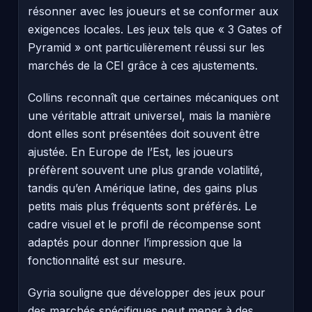
résonner avec les joueurs et se conformer aux
exigences locales. Les jeux tels que « 3 Gates of
Pyramid » ont particulièrement réussi sur les
marchés de la CEI grâce à ces ajustements.
Collins reconnaît que certaines mécaniques ont
une véritable attrait universel, mais la manière
dont elles sont présentées doit souvent être
ajustée. En Europe de l’Est, les joueurs
préfèrent souvent une plus grande volatilité,
tandis qu’en Amérique latine, des gains plus
petits mais plus fréquents sont préférés. Le
cadre visuel et le profil de récompense sont
adaptés pour donner l’impression que la
fonctionnalité est sur mesure.
Gyria souligne que développer des jeux pour
des marchés spécifiques peut mener à des