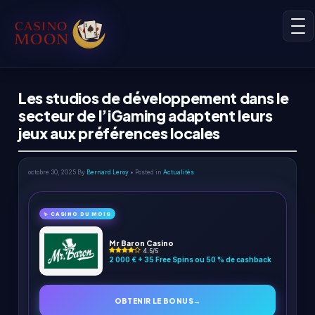
Les studios de développement dans le
secteur de l’iGaming adaptent leurs
jeux aux préférences locales
octobre 30, 2025
By
Bernard Leroy
• Posted in
Actualités
✨ CASINO DU MOIS
Mr Baron Casino
4.5/5
2 000 € + 35 Free Spins ou 50 % de cashback
OBTENIR LE BONUS
→