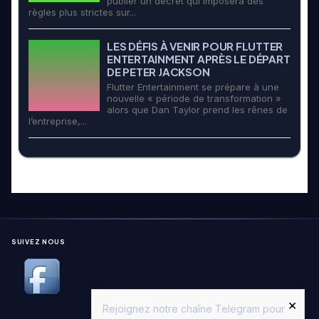
publier un décret qui imposera des
règles plus strictes sur...
LES DÉFIS À VENIR POUR FLUTTER
ENTERTAINMENT APRÈS LE DÉPART
DE PETER JACKSON
Flutter Entertainment se prépare à une
nouvelle « période de transformation »
alors que Dan Taylor prend les rênes de
l’entreprise,...
SUIVEZ NOUS
×
Rejoignez notre chaîne Telegram pour