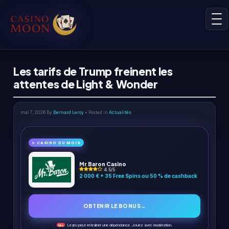
Les tarifs de Trump freinent les
attentes de Light & Wonder
mai 7, 2026
By
Bernard Leroy
• Posted in
Actualités
✨ CASINO DU MOIS
Mr Baron Casino
4.5/5
2 000 € + 35 Free Spins ou 50 % de cashback
OBTENIR LE BONUS
→
Le jeu peut entraîner une dépendance. Jouez avec modération.
18+