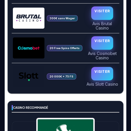
VISITER
300€ sans Wager
Avis Brutal
Casino
VISITER
20 Free Spins Offerts
Avis Cosmobet
Casino
VISITER
20 000€ + 75 FS
Avis Slott Casino
CASINO RECOMMANDÉ