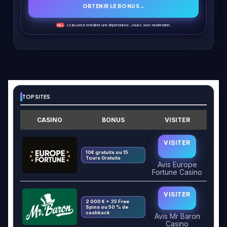
OBTENIR LE BONUS
→
Le jeu peut entraîner une dépendance. Jouez avec modération.
18+
TOP SITES
CASINO
BONUS
VISITER
VISITER
10€ gratuits ou 15
Tours Gratuits
Avis Europe
Fortune Casino
VISITER
2 000 € + 35 Free
Spins ou 50 % de
cashback
Avis Mr Baron
Casino