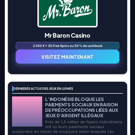
Mr Baron Casino
2 000 € + 35 Free Spins ou 50 % de cashback
VISITEZ MAINTENANT
DERNIERES ACTUS DES JEUX EN LIGNES
L’INDONÉSIE BLOQUE LES
PAIEMENTS SOCIAUX EN RAISON
DE PRÉOCCUPATIONS LIÉES AUX
JEUX D’ARGENT ILLÉGAUX
Près de 1,5 million de foyers indonésiens
ont vu leurs paiements sociaux
suspendus en raison de soupçons selon lesquels ces