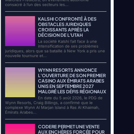
consacré à l’un des secteurs les...
KALSHI CONFRONTÉ À DES
OBSTACLES JURIDIQUES
CROISSANTS APRÈS LA
DÉCISION DE L’UTAH
La société Kalshi fait face à une
intensification de ses problèmes
juridiques, alors que sa bataille à New York a pris une
nouvelle tournure et...
WYNN RESORTS ANNONCE
L’OUVERTURE DE SON PREMIER
CASINO AUX ÉMIRATS ARABES
UNIS EN SEPTEMBRE 2027
MALGRÉ LES DÉFIS RÉGIONAUX
En date du 5 août 2026, le PDG de
Wynn Resorts, Craig Billings, a confirmé que le
complexe Wynn Al Marjan Island à Ras Al Khaimah,
Émirats Arabes...
CODERE PERMET UNE VENTE
AUX ENCHÈRES FORCÉE POUR