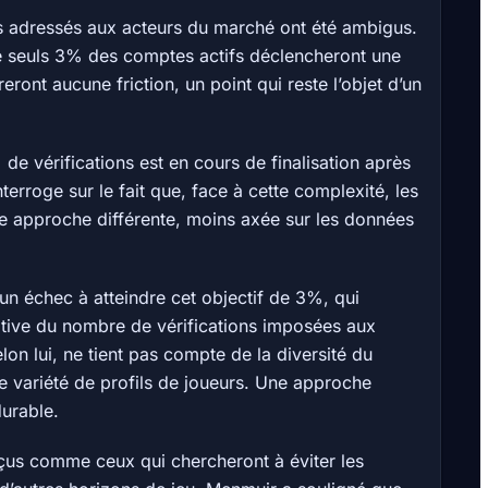
es adressés aux acteurs du marché ont été ambigus.
 seuls 3% des comptes actifs déclencheront une
reront aucune friction, un point qui reste l’objet d’un
de vérifications est en cours de finalisation après
erroge sur le fait que, face à cette complexité, les
ne approche différente, moins axée sur les données
un échec à atteindre cet objectif de 3%, qui
cative du nombre de vérifications imposées aux
on lui, ne tient pas compte de la diversité du
e variété de profils de joueurs. Une approche
urable.
rçus comme ceux qui chercheront à éviter les