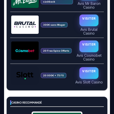
cashback
Avis Mr Baron
Casino
VISITER
300€ sans Wager
Avis Brutal
Casino
VISITER
20 Free Spins Offerts
Avis Cosmobet
Casino
VISITER
20 000€ + 75 FS
Avis Slott Casino
CASINO RECOMMANDÉ