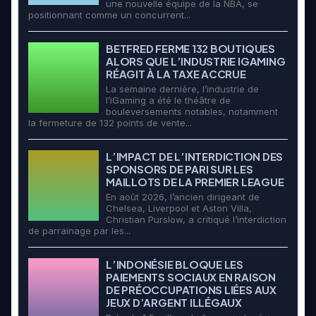
une nouvelle équipe de la NBA, se
positionnant comme un concurrent...
BETFRED FERME 132 BOUTIQUES
ALORS QUE L’INDUSTRIE IGAMING
RÉAGIT À LA TAXE ACCRUE
La semaine dernière, l’industrie de
l’iGaming a été le théâtre de
bouleversements notables, notamment
la fermeture de 132 points de vente...
L’IMPACT DE L’INTERDICTION DES
SPONSORS DE PARI SUR LES
MAILLOTS DE LA PREMIER LEAGUE
En août 2026, l’ancien dirigeant de
Chelsea, Liverpool et Aston Villa,
Christian Purslow, a critiqué l’interdiction
de parrainage par les...
L’INDONÉSIE BLOQUE LES
PAIEMENTS SOCIAUX EN RAISON
DE PRÉOCCUPATIONS LIÉES AUX
JEUX D’ARGENT ILLÉGAUX