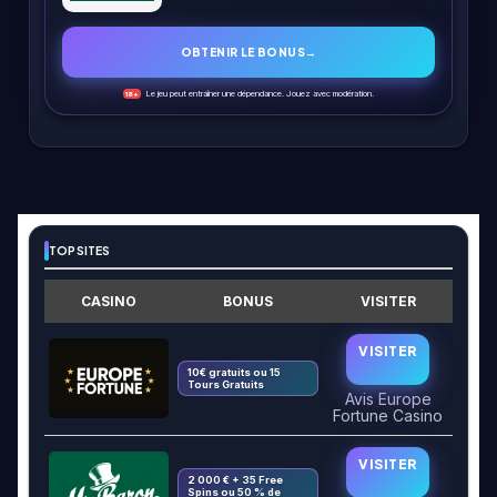
OBTENIR LE BONUS
→
Le jeu peut entraîner une dépendance. Jouez avec modération.
18+
TOP SITES
CASINO
BONUS
VISITER
VISITER
10€ gratuits ou 15
Tours Gratuits
Avis Europe
Fortune Casino
VISITER
2 000 € + 35 Free
Spins ou 50 % de