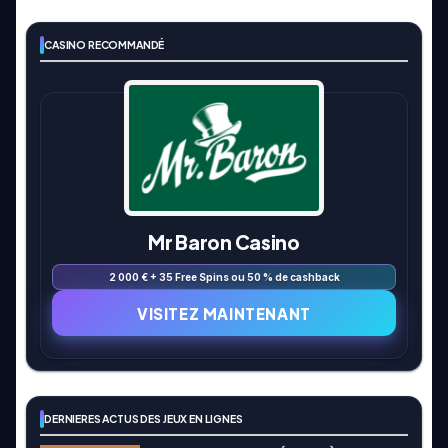
CASINO RECOMMANDÉ
Mr Baron Casino
2 000 € + 35 Free Spins ou 50 % de cashback
VISITEZ MAINTENANT
DERNIERES ACTUS DES JEUX EN LIGNES