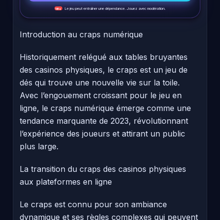
Le jeu peut entraîner une dépendance. Jouez avec modération.
18+
Introduction au craps numérique
Historiquement relégué aux tables bruyantes
des casinos physiques, le craps est un jeu de
dés qui trouve une nouvelle vie sur la toile.
Avec l’engouement croissant pour le jeu en
ligne, le craps numérique émerge comme une
tendance marquante de 2023, révolutionnant
l’expérience des joueurs et attirant un public
plus large.
La transition du craps des casinos physiques
aux plateformes en ligne
Le craps est connu pour son ambiance
dynamique et ses règles complexes qui peuvent