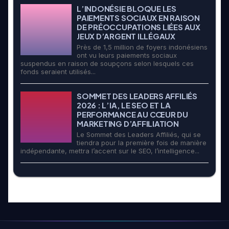
L’INDONÉSIE BLOQUE LES
PAIEMENTS SOCIAUX EN RAISON
DE PRÉOCCUPATIONS LIÉES AUX
JEUX D’ARGENT ILLÉGAUX
Près de 1,5 million de foyers indonésiens
ont vu leurs paiements sociaux
suspendus en raison de soupçons selon lesquels ces
fonds seraient utilisés...
SOMMET DES LEADERS AFFILIÉS
2026 : L’IA, LE SEO ET LA
PERFORMANCE AU CŒUR DU
MARKETING D’AFFILIATION
Le Sommet des Leaders Affiliés, qui se
tiendra pour la première fois de manière
indépendante, mettra l’accent sur le SEO, l’intelligence...