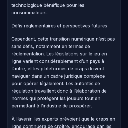
technologique bénéfique pour les
consommateurs.
Défis réglementaires et perspectives futures
Cependant, cette transition numérique n’est pas
sans défis, notamment en termes de
réglementation. Les législations sur le jeu en
ligne varient considérablement d’un pays à
l’autre, et les plateformes de craps doivent
naviguer dans un cadre juridique complexe
pour opérer légalement. Les autorités de
régulation travaillent donc à l’élaboration de
normes qui protègent les joueurs tout en
permettant à l’industrie de prospérer.
À l’avenir, les experts prévoient que le craps en
ligne continuera de croître, encouragé par les