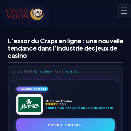
L’essor du Craps en ligne : une nouvelle
tendance dans l’industrie des jeux de
casino
octobre 7, 2024
By
Bernard Leroy
• Posted in
Actualités
✨ CASINO DU MOIS
Mr Baron Casino
4.5/5
2 000 € + 35 Free Spins ou 50 % de cashback
OBTENIR LE BONUS
→