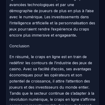
avancées technologiques et par une
démographie de joueurs de plus en plus à l’aise
avec le numérique. Les investissements dans
l’intelligence artificielle et la personnalisation des
jeux pourraient rendre l’expérience du craps
encore plus immersive et engageante.
Conclusion
En résumé, le craps en ligne est en train de
redéfinir les contours de l’industrie des jeux de
casino. Avec sa facilité d’accès, ses avantages
économiques pour les opérateurs et son
potentiel de croissance, il attire l’attention des
joueurs et des investisseurs du monde entier.
Tandis que le secteur continue de s’adapter à la
révolution numérique, le craps en ligne s’affirme