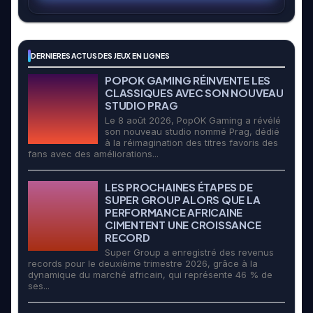
DERNIERES ACTUS DES JEUX EN LIGNES
POPOK GAMING RÉINVENTE LES
CLASSIQUES AVEC SON NOUVEAU
STUDIO PRAG
Le 8 août 2026, PopOK Gaming a révélé
son nouveau studio nommé Prag, dédié
à la réimagination des titres favoris des
fans avec des améliorations...
LES PROCHAINES ÉTAPES DE
SUPER GROUP ALORS QUE LA
PERFORMANCE AFRICAINE
CIMENTENT UNE CROISSANCE
RECORD
Super Group a enregistré des revenus
records pour le deuxième trimestre 2026, grâce à la
dynamique du marché africain, qui représente 46 % de
ses...