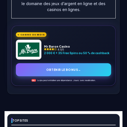
le domaine des jeux d’argent en ligne et des
casinos en lignes.
✨ CASINO DU MOIS
Mr Baron Casino
4.5/5
2 000 € + 35 Free Spins ou 50 % de cashback
OBTENIR LE BONUS
→
Le jeu peut entraîner une dépendance. Jouez avec modération.
18+
TOP SITES