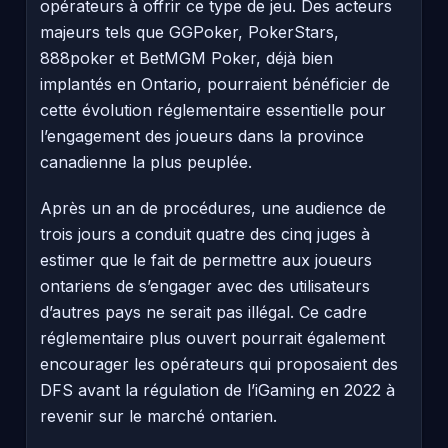
opérateurs à offrir ce type de jeu. Des acteurs
majeurs tels que GGPoker, PokerStars,
888poker et BetMGM Poker, déjà bien
implantés en Ontario, pourraient bénéficier de
cette évolution réglementaire essentielle pour
l’engagement des joueurs dans la province
canadienne la plus peuplée.
Après un an de procédures, une audience de
trois jours a conduit quatre des cinq juges à
estimer que le fait de permettre aux joueurs
ontariens de s’engager avec des utilisateurs
d’autres pays ne serait pas illégal. Ce cadre
réglementaire plus ouvert pourrait également
encourager les opérateurs qui proposaient des
DFS avant la régulation de l’iGaming en 2022 à
revenir sur le marché ontarien.