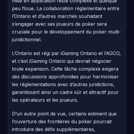
mise en application reste complexe et quelque
peu floue. La collaboration réglementaire entre
l’Ontario et d’autres marchés souhaitant
s’engager avec ses joueurs de poker sera
cruciale pour le développement du poker multi-
juridictionnel.
L’Ontario est régi par iGaming Ontario et l’AGCO,
et c’est iGaming Ontario qui devrait négocier
toute expansion. Cette tâche complexe exigera
des discussions approfondies pour harmoniser
les réglementations avec d’autres juridictions,
garantissant ainsi un cadre sûr et attractif pour
les opérateurs et les joueurs.
D’un autre point de vue, certains estiment que
l’ouverture des frontières du poker pourrait
introduire des défis supplémentaires,