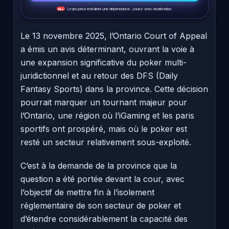
Le jeu peut entraîner une dépendance. Jouez avec modération.
18+
Le 13 novembre 2025, l’Ontario Court of Appeal
a émis un avis déterminant, ouvrant la voie à
une expansion significative du poker multi-
juridictionnel et au retour des DFS (Daily
Fantasy Sports) dans la province. Cette décision
pourrait marquer un tournant majeur pour
l’Ontario, une région où l’iGaming et les paris
sportifs ont prospéré, mais où le poker est
resté un secteur relativement sous-exploité.
C’est à la demande de la province que la
question a été portée devant la cour, avec
l’objectif de mettre fin à l’isolement
réglementaire de son secteur de poker et
d’étendre considérablement la capacité des