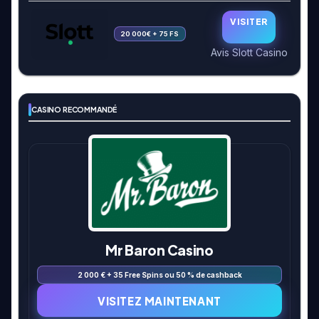
VISITER
20 000€ + 75 FS
Avis Slott Casino
CASINO RECOMMANDÉ
Mr Baron Casino
2 000 € + 35 Free Spins ou 50 % de cashback
VISITEZ MAINTENANT