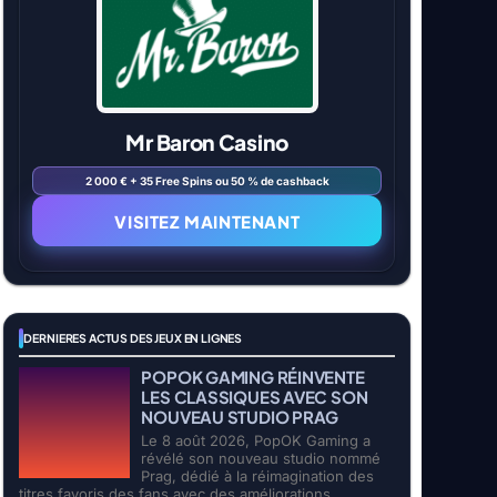
Mr Baron Casino
2 000 € + 35 Free Spins ou 50 % de cashback
VISITEZ MAINTENANT
DERNIERES ACTUS DES JEUX EN LIGNES
POPOK GAMING RÉINVENTE
LES CLASSIQUES AVEC SON
NOUVEAU STUDIO PRAG
Le 8 août 2026, PopOK Gaming a
révélé son nouveau studio nommé
Prag, dédié à la réimagination des
titres favoris des fans avec des améliorations...