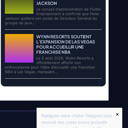
JACKSON
Le conseil d’administration de Flutter
Entertainment a confirmé que Peter
Jackson quittera son poste de Directeur Général du
groupe de jeux...
WYNN RESORTS SOUTIENT
L’EXPANSION DE LAS VEGAS
POUR ACCUEILLIR UNE
FRANCHISE NBA
Le 5 août 2026, Wynn Resorts a
officiellement affiché son
enthousiasme pour l’idée d’accueillir une franchise
NBA à Las Vegas, marquant...
×
Rejoignez notre chaîne Telegram pour
recevoir des codes bonus exclusifs