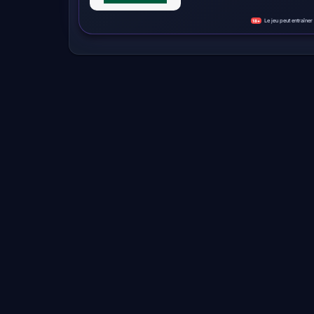
Le jeu peut entraîne
18+