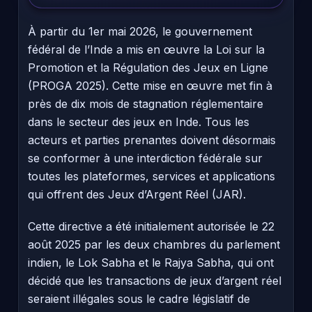
À partir du 1er mai 2026, le gouvernement
fédéral de l’Inde a mis en œuvre la Loi sur la
Promotion et la Régulation des Jeux en Ligne
(PROGA 2025). Cette mise en œuvre met fin à
près de dix mois de stagnation réglementaire
dans le secteur des jeux en Inde. Tous les
acteurs et parties prenantes doivent désormais
se conformer à une interdiction fédérale sur
toutes les plateformes, services et applications
qui offrent des Jeux d’Argent Réel (JAR).
Cette directive a été initialement autorisée le 22
août 2025 par les deux chambres du parlement
indien, le Lok Sabha et le Rajya Sabha, qui ont
décidé que les transactions de jeux d’argent réel
seraient illégales sous le cadre législatif de