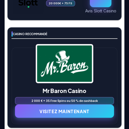
20 000€ + 75 FS
Avis Slott Casino
CASINO RECOMMANDÉ
Mr Baron Casino
2 000 € + 35 Free Spins ou 50 % de cashback
VISITEZ MAINTENANT