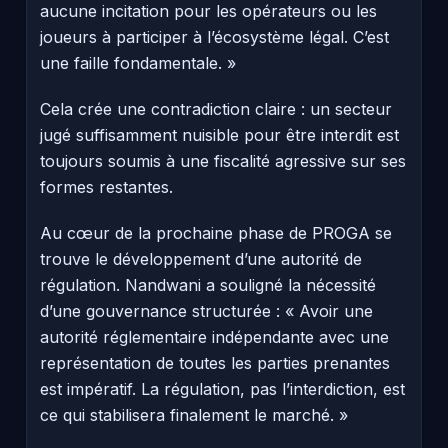
aucune incitation pour les opérateurs ou les
joueurs à participer à l’écosystème légal. C’est
une faille fondamentale. »
Cela crée une contradiction claire : un secteur
jugé suffisamment nuisible pour être interdit est
toujours soumis à une fiscalité agressive sur ses
formes restantes.
Au cœur de la prochaine phase de PROGA se
trouve le développement d’une autorité de
régulation. Nandwani a souligné la nécessité
d’une gouvernance structurée : « Avoir une
autorité réglementaire indépendante avec une
représentation de toutes les parties prenantes
est impératif. La régulation, pas l’interdiction, est
ce qui stabilisera finalement le marché. »