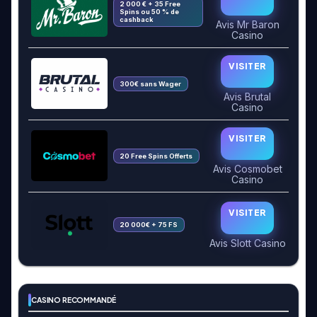
2 000 € + 35 Free
Spins ou 50 % de
cashback
Avis Mr Baron
Casino
VISITER
300€ sans Wager
Avis Brutal
Casino
VISITER
20 Free Spins Offerts
Avis Cosmobet
Casino
VISITER
20 000€ + 75 FS
Avis Slott Casino
CASINO RECOMMANDÉ