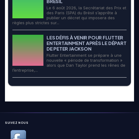
BRÉSIL
Le 6 août 2026, la Secrétariat des Prix et
des Paris (SPA) du Brésil s’apprête à
publier un décret qui imposera des
règles plus strictes sur...
LES DÉFIS À VENIR POUR FLUTTER
ENTERTAINMENT APRÈS LE DÉPART
DE PETER JACKSON
Flutter Entertainment se prépare à une
nouvelle « période de transformation »
alors que Dan Taylor prend les rênes de
l’entreprise,...
SUIVEZ NOUS