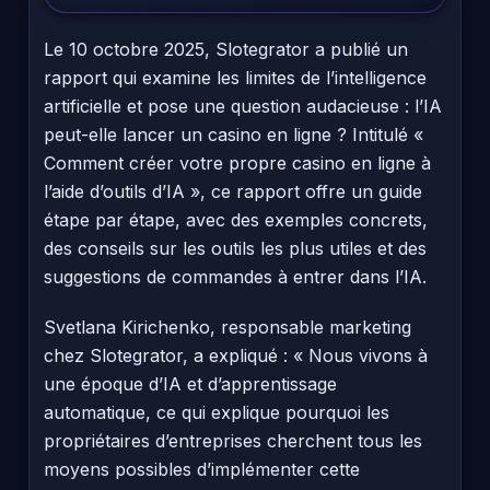
Le 10 octobre 2025, Slotegrator a publié un
rapport qui examine les limites de l’intelligence
artificielle et pose une question audacieuse : l’IA
peut-elle lancer un casino en ligne ? Intitulé «
Comment créer votre propre casino en ligne à
l’aide d’outils d’IA », ce rapport offre un guide
étape par étape, avec des exemples concrets,
des conseils sur les outils les plus utiles et des
suggestions de commandes à entrer dans l’IA.
Svetlana Kirichenko, responsable marketing
chez Slotegrator, a expliqué : « Nous vivons à
une époque d’IA et d’apprentissage
automatique, ce qui explique pourquoi les
propriétaires d’entreprises cherchent tous les
moyens possibles d’implémenter cette