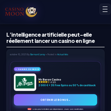
L’intelligence artificielle peut-elle
réellement lancer un casino en ligne
octobre 10, 2025
By
Bernard Leroy
• Posted in
Actualités
✨ CASINO DU MOIS
Mr Baron Casino
4.5/5
2 000 € + 35 Free Spins ou 50 % de cashback
OBTENIR LE BONUS
→
Le jeu peut entraîner une dépendance. Jouez avec modération.
18+