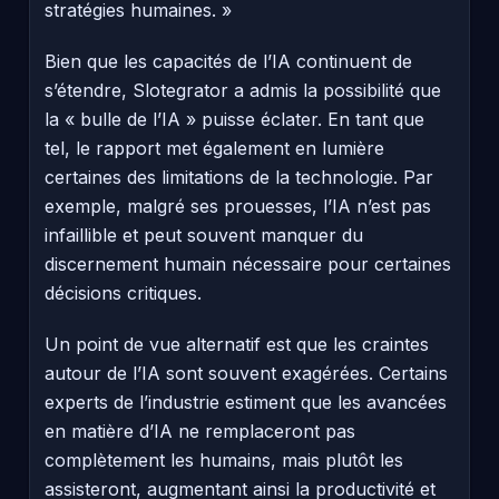
stratégies humaines. »
Bien que les capacités de l’IA continuent de
s’étendre, Slotegrator a admis la possibilité que
la « bulle de l’IA » puisse éclater. En tant que
tel, le rapport met également en lumière
certaines des limitations de la technologie. Par
exemple, malgré ses prouesses, l’IA n’est pas
infaillible et peut souvent manquer du
discernement humain nécessaire pour certaines
décisions critiques.
Un point de vue alternatif est que les craintes
autour de l’IA sont souvent exagérées. Certains
experts de l’industrie estiment que les avancées
en matière d’IA ne remplaceront pas
complètement les humains, mais plutôt les
assisteront, augmentant ainsi la productivité et