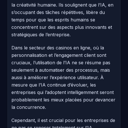
la créativité humaine. Ils soulignent que l’IA, en
s’occupant des tâches répétitives, libère du
temps pour que les esprits humains se
concentrent sur des aspects plus innovants et
stratégiques de l’entreprise.
Dans le secteur des casinos en ligne, où la
personnalisation et l’engagement client sont
cruciaux, l’utilisation de l’IA ne se résume pas
seulement à automatiser des processus, mais
aussi à améliorer l’expérience utilisateur. À
mesure que l’IA continue d’évoluer, les
entreprises qui l’adoptent intelligemment seront
probablement les mieux placées pour devancer
la concurrence.
Cependant, il est crucial pour les entreprises de
ne pas se reposer totalement sur l’IA.