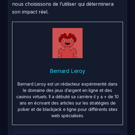
nous choisissons de l’utiliser qui déterminera
son impact réel.
Bernard Leroy
Bernard Leroy est un rédacteur expérimenté dans
le domaine des jeux d’argent en ligne et des
casinos virtuels. Il a débuté sa carrière il y a + de 10
ans en écrivant des articles sur les stratégies de
poker et de blackjack e ligne pour différents sites
web spécialisés.