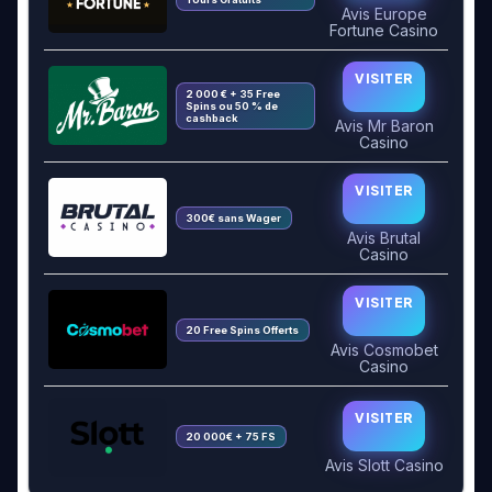
Avis Europe
Fortune Casino
VISITER
2 000 € + 35 Free
Spins ou 50 % de
cashback
Avis Mr Baron
Casino
VISITER
300€ sans Wager
Avis Brutal
Casino
VISITER
20 Free Spins Offerts
Avis Cosmobet
Casino
VISITER
20 000€ + 75 FS
Avis Slott Casino