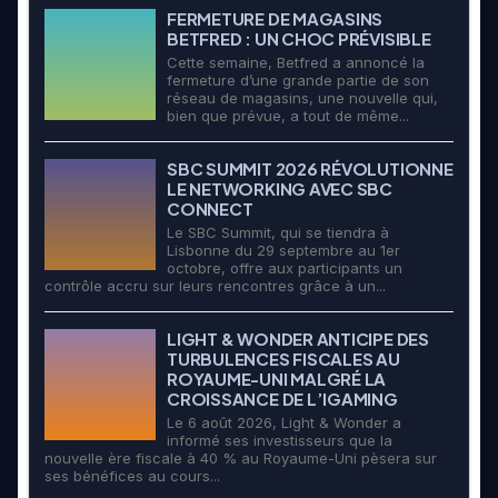
FERMETURE DE MAGASINS
BETFRED : UN CHOC PRÉVISIBLE
Cette semaine, Betfred a annoncé la
fermeture d’une grande partie de son
réseau de magasins, une nouvelle qui,
bien que prévue, a tout de même...
SBC SUMMIT 2026 RÉVOLUTIONNE
LE NETWORKING AVEC SBC
CONNECT
Le SBC Summit, qui se tiendra à
Lisbonne du 29 septembre au 1er
octobre, offre aux participants un
contrôle accru sur leurs rencontres grâce à un...
LIGHT & WONDER ANTICIPE DES
TURBULENCES FISCALES AU
ROYAUME-UNI MALGRÉ LA
CROISSANCE DE L’IGAMING
Le 6 août 2026, Light & Wonder a
informé ses investisseurs que la
nouvelle ère fiscale à 40 % au Royaume-Uni pèsera sur
ses bénéfices au cours...