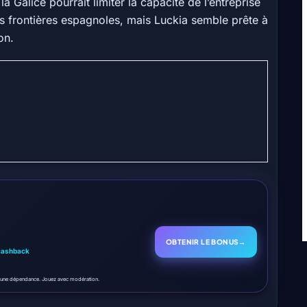
a Galice pourrait limiter la capacité de l’entreprise
des frontières espagnoles, mais Luckia semble prête à
on.
OBTENIR LE BONUS
→
 cashback
r une dépendance. Jouez avec modération.