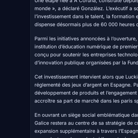
Une étape née à A Coruña, construite depuis
monde », a déclaré González. L’exécutif a s
l’investissement dans le talent, la formation 
dispense désormais plus de 60 000 heures 
Parmi les initiatives annoncées à l’ouverture
institution d’éducation numérique de premie
conçu pour soutenir les entreprises technolo
d’innovation publique organisées par la Fun
Cet investissement intervient alors que Luck
réglementé des jeux d’argent en Espagne. Pa
développement de produits et l’engagement cl
accroître sa part de marché dans les paris sp
En ouvrant un siège social emblématique dans
Galice restera au centre de sa stratégie de c
expansion supplémentaire à travers l’Espagne