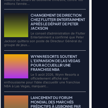
millions l’année...
CHANGEMENT DE DIRECTION
CHEZ FLUTTER ENTERTAINMENT
APRÈS LE DÉPART DE PETER
JACKSON
Le conseil d’administration de Flutter
Entertainment a confirmé que Peter
Jackson quittera son poste de Directeur Général du
groupe de jeux...
WYNN RESORTS SOUTIENT
L’EXPANSION DE LAS VEGAS
POUR ACCUEILLIR UNE
FRANCHISE NBA
Le 5 août 2026, Wynn Resorts a
officiellement affiché son
enthousiasme pour l’idée d’accueillir une franchise
NBA à Las Vegas, marquant...
LANCEMENT DU FORUM
MONDIAL DES MARCHÉS
PRÉDICTIFS À LISBONNE PAR