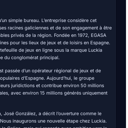
u’un simple bureau. L’entreprise considère cet
ses racines galiciennes et de son engagement à être
ables privés de la région. Fondée en 1972, EGASA
ines pour les lieux de jeux et de loisirs en Espagne.
efeuille de jeux en ligne sous la marque Luckia
ée du conglomérat principal.
t passée d’un opérateur régional de jeux et de
 populaires d’Espagne. Aujourd’hui, le groupe
urs juridictions et contribue environ 50 millions
iales, avec environ 15 millions générés uniquement
ia, José González, a décrit l’ouverture comme le
« Nous inaugurons une nouvelle étape chez Luckia.