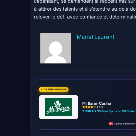
cependant, se demandent si l’accent mis sur l
à attirer des talents et à s’étendre au-delà 
relever le défi avec confiance et déterminati
Muriel Laurent
✨ CASINO DU MOIS
Mr Baron Casino
4.5/5
2 000 € + 35 Free Spins ou 50 % de
Le jeu peut entraîne
18+