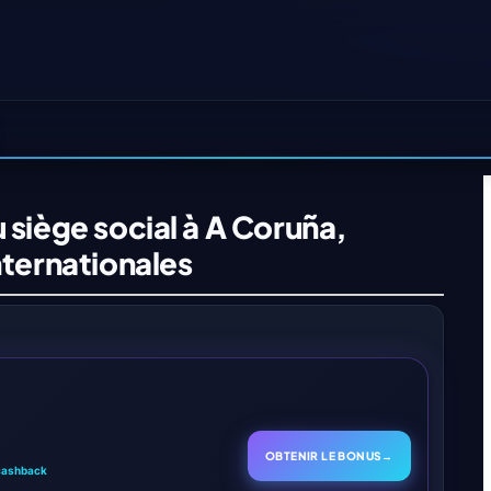
 siège social à A Coruña,
nternationales
OBTENIR LE BONUS
→
 cashback