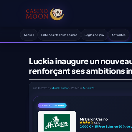
Accueil
Liste des Meilleurs casinos
Règles de jeux
Actualités
Luckia inaugure un nouveau
renforçant ses ambitions i
juin 15, 2026
By
Muriel Laurent
• Posted in
Actualités
✨ CASINO DU MOIS
Mr Baron Casino
4.5/5
2 000 € + 35 Free Spins ou 50 % de