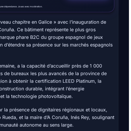
r une dépendance. Jouez avec modération.
eau chapitre en Galice » avec l’inauguration de
Coruña. Ce bâtiment représente le plus gros
la marque phare B2C du groupe espagnol de jeux
n d’étendre sa présence sur les marchés espagnols
emaine, a la capacité d’accueillir près de 1 000
s de bureaux les plus avancés de la province de
gion à obtenir la certification LEED Platinum, la
onstruction durable, intégrant l’énergie
t la technologie photovoltaïque.
r la présence de dignitaires régionaux et locaux,
 Rueda, et la maire d’A Coruña, Inés Rey, soulignant
ommunauté autonome au sens large.