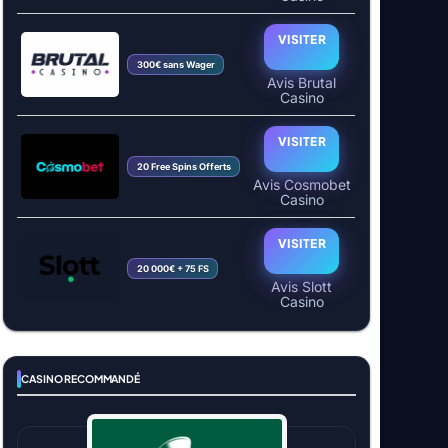
VISITER
300€ sans Wager
Avis Brutal
Casino
VISITER
20 Free Spins Offerts
Avis Cosmobet
Casino
VISITER
20 000€ + 75 FS
Avis Slott
Casino
CASINO RECOMMANDÉ