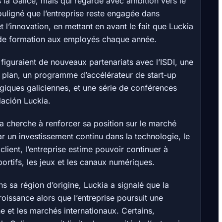
 la Galice, mais qui regarde avec ambition vers le
ouligné que l’entreprise reste engagée dans
et l’innovation, en mettant en avant le fait que Luckia
de formation aux employés chaque année.
, figuraient de nouveaux partenariats avec l’ISDI, une
r plan, un programme d’accélérateur de start-up
giques galiciennes, et une série de conférences
dación Luckia.
ia cherche à renforcer sa position sur le marché
r un investissement continu dans la technologie, le
ient, l’entreprise estime pouvoir continuer à
ortifs, les jeux et les canaux numériques.
 sa région d’origine, Luckia a signalé que la
roissance alors que l’entreprise poursuit une
 et les marchés internationaux. Certains,