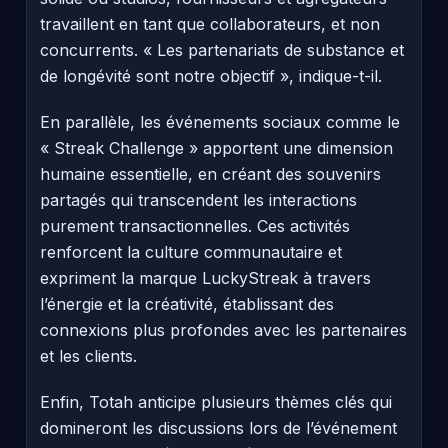
travaillent en tant que collaborateurs, et non
concurrents. « Les partenariats de substance et
de longévité sont notre objectif », indique-t-il.
En parallèle, les événements sociaux comme le
« Streak Challenge » apportent une dimension
humaine essentielle, en créant des souvenirs
partagés qui transcendent les interactions
purement transactionnelles. Ces activités
renforcent la culture communautaire et
expriment la marque LuckyStreak à travers
l’énergie et la créativité, établissant des
connexions plus profondes avec les partenaires
et les clients.
Enfin, Totah anticipe plusieurs thèmes clés qui
domineront les discussions lors de l’événement