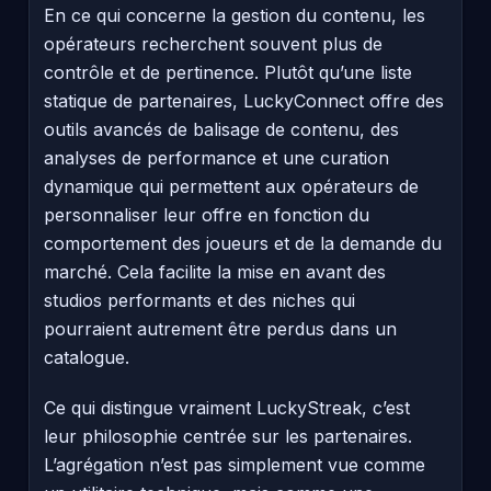
En ce qui concerne la gestion du contenu, les
opérateurs recherchent souvent plus de
contrôle et de pertinence. Plutôt qu’une liste
statique de partenaires, LuckyConnect offre des
outils avancés de balisage de contenu, des
analyses de performance et une curation
dynamique qui permettent aux opérateurs de
personnaliser leur offre en fonction du
comportement des joueurs et de la demande du
marché. Cela facilite la mise en avant des
studios performants et des niches qui
pourraient autrement être perdus dans un
catalogue.
Ce qui distingue vraiment LuckyStreak, c’est
leur philosophie centrée sur les partenaires.
L’agrégation n’est pas simplement vue comme