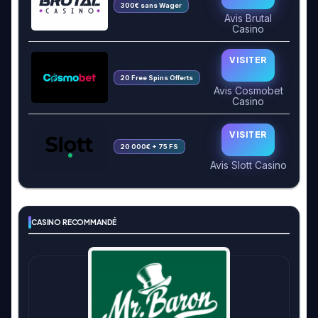
300€ sans Wager
Avis Brutal
Casino
VISITER
20 Free Spins Offerts
Avis Cosmobet
Casino
VISITER
20 000€ + 75 FS
Avis Slott Casino
CASINO RECOMMANDÉ