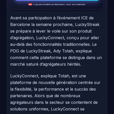
Le jeu peut entraîner une dépendance. Jouez avec modération.
18+
Avant sa participation à l’événement ICE de
Barcelone la semaine prochaine, LuckyStreak
se prépare à lever le voile sur son produit
d’agrégation, LuckyConnect, conçu pour aller
au-delà des fonctionnalités traditionnelles. Le
PDG de LuckyStreak, Ady Totah, explique
comment cette plateforme se distingue dans un
marché saturé d’agrégateurs hérités.
LuckyConnect, explique Totah, est une
plateforme de nouvelle génération centrée sur
la flexibilité, la performance et le succès des
partenaires. Alors que de nombreux
agrégateurs dans le secteur se contentent de
solutions uniformes, LuckyConnect se