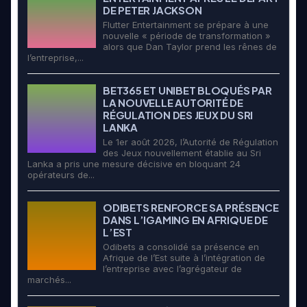
DE PETER JACKSON
Flutter Entertainment se prépare à une
nouvelle « période de transformation »
alors que Dan Taylor prend les rênes de
l’entreprise,...
BET365 ET UNIBET BLOQUÉS PAR
LA NOUVELLE AUTORITÉ DE
RÉGULATION DES JEUX DU SRI
LANKA
Le 1er août 2026, l’Autorité de Régulation
des Jeux nouvellement établie au Sri
Lanka a pris une mesure décisive en bloquant 24
opérateurs de...
ODIBETS RENFORCE SA PRÉSENCE
DANS L’IGAMING EN AFRIQUE DE
L’EST
Odibets a consolidé sa présence en
Afrique de l’Est suite à l’intégration de
l’entreprise avec l’agrégateur de
marchés...