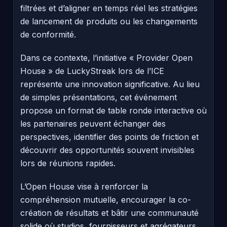
filtrées et d’aligner en temps réel les stratégies
de lancement de produits ou les changements
de conformité.
Dans ce contexte, l’initiative « Provider Open
House » de LuckyStreak lors de l’ICE
représente une innovation significative. Au lieu
de simples présentations, cet événement
propose un format de table ronde interactive où
les partenaires peuvent échanger des
perspectives, identifier des points de friction et
découvrir des opportunités souvent invisibles
lors de réunions rapides.
L’Open House vise à renforcer la
compréhension mutuelle, encourager la co-
création de résultats et bâtir une communauté
solide où studios, fournisseurs et agrégateurs