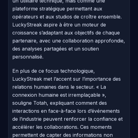
un utilitaire technique, mais comme une
plateforme stratégique permettant aux
opérateurs et aux studios de croître ensemble.
LuckyStreak aspire à être un moteur de
croissance s’adaptant aux objectifs de chaque
partenaire, avec une collaboration approfondie,
des analyses partagées et un soutien
personnalisé.
En plus de ce focus technologique,
LuckyStreak met l’accent sur l’importance des
relations humaines dans le secteur. « La
connexion humaine est irremplaçable »,
souligne Totah, expliquant comment des
interactions en face-à-face lors d’événements
de l’industrie peuvent renforcer la confiance et
accélérer les collaborations. Ces moments
permettent de capter des informations non