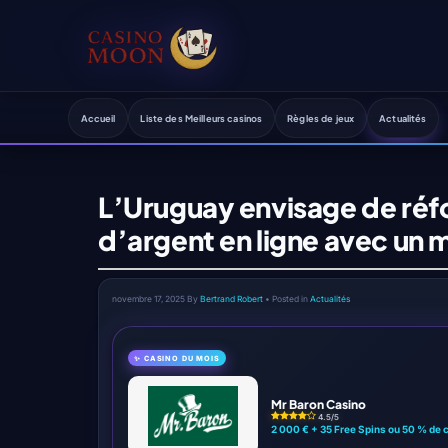
Accueil
Liste des Meilleurs casinos
Règles de jeux
Actualités
L’Uruguay envisage de réf
d’argent en ligne avec un
novembre 17, 2025
By
Bertrand Robert
• Posted in
Actualités
✨ CASINO DU MOIS
Mr Baron Casino
4.5/5
2 000 € + 35 Free Spins ou 50 % de