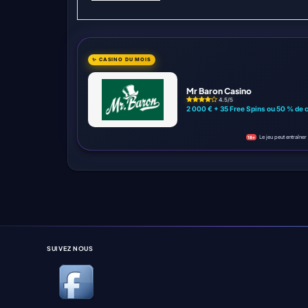
✨ CASINO DU MOIS
Mr Baron Casino
4.5/5
2 000 € + 35 Free Spins ou 50 % de
Le jeu peut entraîne
18+
SUIVEZ NOUS