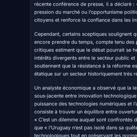
récente conférence de presse, il a déclaré : 
pression du marché ou l’opportunisme politiq
citoyens et renforce la confiance dans les in
Cependant, certains sceptiques soulignent qu
encore prendre du temps, compte tenu des p
critiques estiment que le débat pourrait se h
intérêts divergents entre le secteur public et
soutiennent que la résistance à la réforme es
étatique sur un secteur historiquement très r
Un analyste économique a observé que la len
sous-jacente entre innovation technologique
puissance des technologies numériques et l’a
consiste à trouver un équilibre entre ouvertu
« C’est un dilemme auquel sont confrontés de
que « l’Uruguay n’est pas isolé dans sa quêt
technologiques tout en préservant les norme