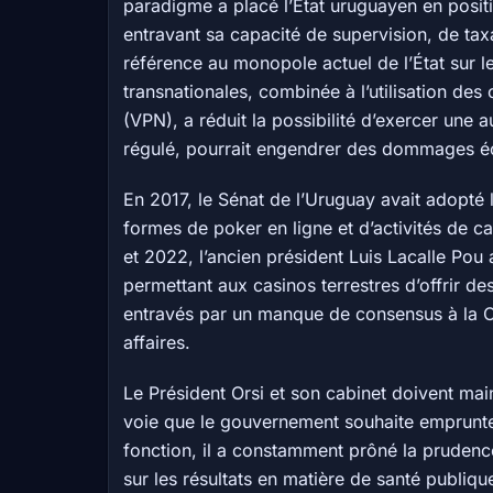
paradigme a placé l’État uruguayen en posi
entravant sa capacité de supervision, de taxat
référence au monopole actuel de l’État sur l
transnationales, combinée à l’utilisation des
(VPN), a réduit la possibilité d’exercer une au
régulé, pourrait engendrer des dommages éco
En 2017, le Sénat de l’Uruguay avait adopté l
formes de poker en ligne et d’activités de c
et 2022, l’ancien président Luis Lacalle Pou 
permettant aux casinos terrestres d’offrir de
entravés par un manque de consensus à la C
affaires.
Le Président Orsi et son cabinet doivent main
voie que le gouvernement souhaite emprunter
fonction, il a constamment prôné la prudence,
sur les résultats en matière de santé publiqu