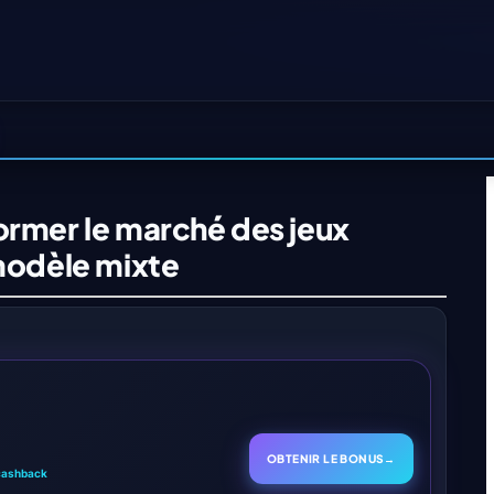
ormer le marché des jeux
 modèle mixte
OBTENIR LE BONUS
→
 cashback