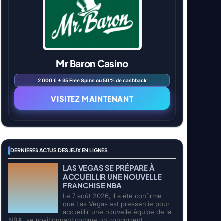
Mr Baron Casino
2 000 € + 35 Free Spins ou 50 % de cashback
VISITEZ MAINTENANT
DERNIERES ACTUS DES JEUX EN LIGNES
LAS VEGAS SE PRÉPARE À
ACCUEILLIR UNE NOUVELLE
FRANCHISE NBA
Le 7 août 2026, il a été confirmé
que Las Vegas est pressentie pour
accueillir une nouvelle équipe de la
NBA, se positionnant comme un concurrent...