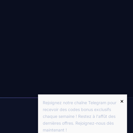
×
Rejoignez notre chaîne Telegram pour
recevoir des codes bonus exclusifs
chaque semaine ! Restez à l'affût des
dernières offres. Rejoignez-nous dès
maintenant !