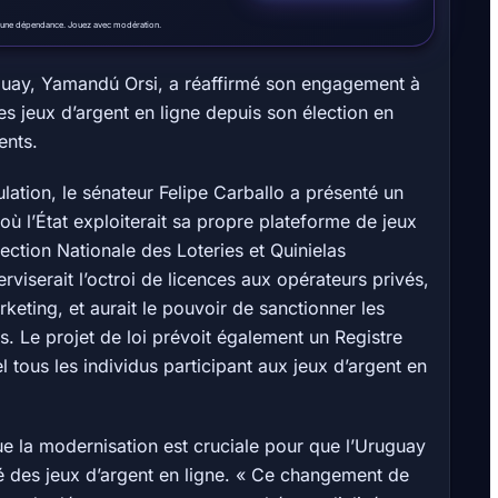
r une dépendance. Jouez avec modération.
guay, Yamandú Orsi, a réaffirmé son engagement à
es jeux d’argent en ligne depuis son élection en
ents.
lation, le sénateur Felipe Carballo a présenté un
où l’État exploiterait sa propre plateforme de jeux
rection Nationale des Loteries et Quinielas
rviserait l’octroi de licences aux opérateurs privés,
rketing, et aurait le pouvoir de sanctionner les
s. Le projet de loi prévoit également un Registre
 tous les individus participant aux jeux d’argent en
ue la modernisation est cruciale pour que l’Uruguay
é des jeux d’argent en ligne. « Ce changement de