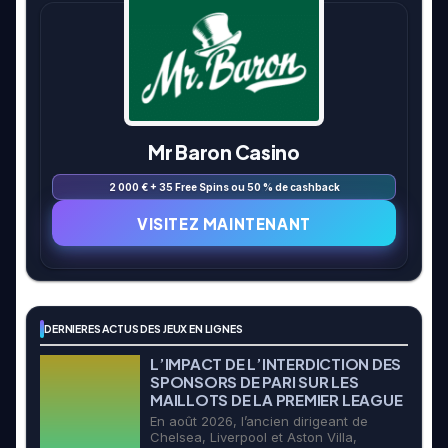
Mr Baron Casino
2 000 € + 35 Free Spins ou 50 % de cashback
VISITEZ MAINTENANT
DERNIERES ACTUS DES JEUX EN LIGNES
L’IMPACT DE L’INTERDICTION DES
SPONSORS DE PARI SUR LES
MAILLOTS DE LA PREMIER LEAGUE
En août 2026, l’ancien dirigeant de
Chelsea, Liverpool et Aston Villa,