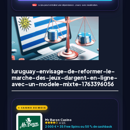
Le jeu peut entraîner une dépendance. Jouez avec modération.
18+
luruguay-envisage-de-reformer-le-
marche-des-jeux-dargent-en-ligne-
avec-un-modele-mixte-1763396056
✨ CASINO DU MOIS
Mr Baron Casino
4.5/5
2 000 € + 35 Free Spins ou 50 % de cashback