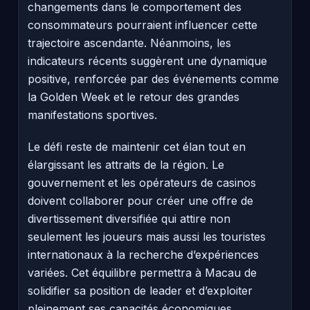
changements dans le comportement des
consommateurs pourraient influencer cette
trajectoire ascendante. Néanmoins, les
indicateurs récents suggèrent une dynamique
positive, renforcée par des événements comme
la Golden Week et le retour des grandes
manifestations sportives.
Le défi reste de maintenir cet élan tout en
élargissant les attraits de la région. Le
gouvernement et les opérateurs de casinos
doivent collaborer pour créer une offre de
divertissement diversifiée qui attire non
seulement les joueurs mais aussi les touristes
internationaux à la recherche d’expériences
variées. Cet équilibre permettra à Macau de
solidifier sa position de leader et d’exploiter
pleinement ses capacités économiques.