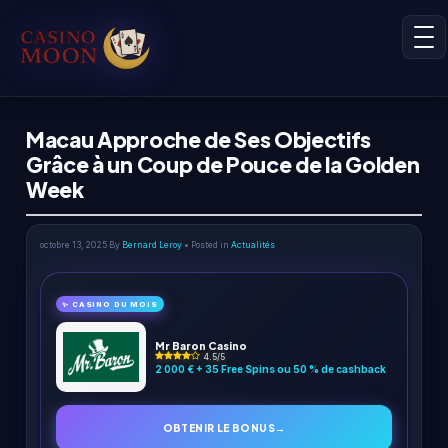
Macau Approche de Ses Objectifs
Grâce à un Coup de Pouce de la Golden
Week
octobre 13, 2025
By
Bernard Leroy
• Posted in
Actualités
✨ CASINO DU MOIS
Mr Baron Casino
4.5/5
2 000 € + 35 Free Spins ou 50 % de cashback
OBTENIR LE BONUS
→