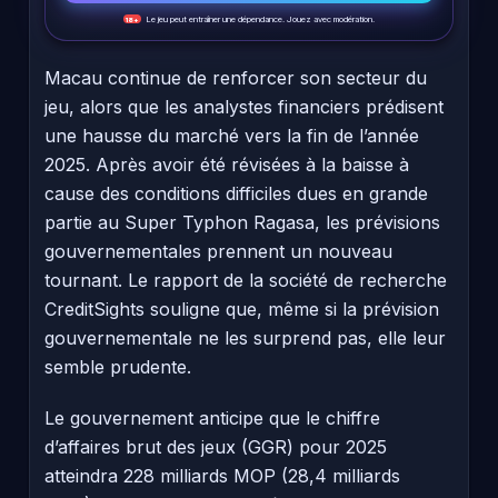
Le jeu peut entraîner une dépendance. Jouez avec modération.
18+
Macau continue de renforcer son secteur du
jeu, alors que les analystes financiers prédisent
une hausse du marché vers la fin de l’année
2025. Après avoir été révisées à la baisse à
cause des conditions difficiles dues en grande
partie au Super Typhon Ragasa, les prévisions
gouvernementales prennent un nouveau
tournant. Le rapport de la société de recherche
CreditSights souligne que, même si la prévision
gouvernementale ne les surprend pas, elle leur
semble prudente.
Le gouvernement anticipe que le chiffre
d’affaires brut des jeux (GGR) pour 2025
atteindra 228 milliards MOP (28,4 milliards