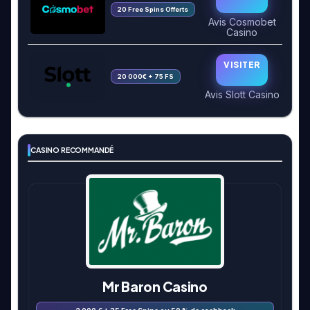
20 Free Spins Offerts
Avis Cosmobet
Casino
VISITER
20 000€ + 75 FS
Avis Slott Casino
CASINO RECOMMANDÉ
Mr Baron Casino