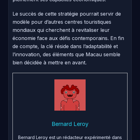
Le succès de cette stratégie pourrait servir de
modèle pour d’autres centres touristiques
mondiaux qui cherchent à revitaliser leur
économie face aux défis contemporains. En fin
de compte, la clé réside dans l’adaptabilité et
l’innovation, des éléments que Macau semble
bien décidée à mettre en avant.
Bernard Leroy
Bernard Leroy est un rédacteur expérimenté dans