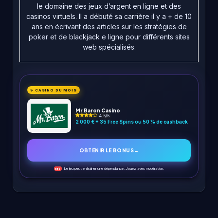
le domaine des jeux d’argent en ligne et des
casinos virtuels. Il a débuté sa carrière il y a + de 10
ans en écrivant des articles sur les stratégies de
poker et de blackjack e ligne pour différents sites
web spécialisés.
✨ CASINO DU MOIS
Mr Baron Casino
4.5/5
2 000 € + 35 Free Spins ou 50 % de cashback
OBTENIR LE BONUS
→
Le jeu peut entraîner une dépendance. Jouez avec modération.
18+