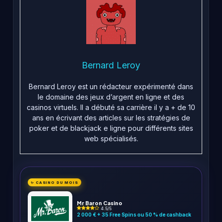
Bernard Leroy
Bernard Leroy est un rédacteur expérimenté dans
le domaine des jeux d’argent en ligne et des
casinos virtuels. Il a débuté sa carrière il y a + de 10
ans en écrivant des articles sur les stratégies de
poker et de blackjack e ligne pour différents sites
web spécialisés.
✨ CASINO DU MOIS
Mr Baron Casino
4.5/5
2 000 € + 35 Free Spins ou 50 % de cashback