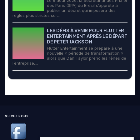
Le 6 août 2026, la Secrétariat des Prix et
des Paris (SPA) du Brésil s’apprête à
publier un décret qui imposera des
règles plus strictes sur...
LES DÉFIS À VENIR POUR FLUTTER
ENTERTAINMENT APRÈS LE DÉPART
DE PETER JACKSON
Flutter Entertainment se prépare à une
nouvelle « période de transformation »
alors que Dan Taylor prend les rênes de
l’entreprise,...
SUIVEZ NOUS