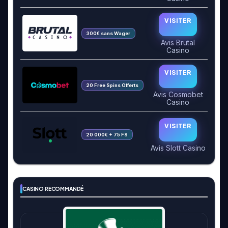
VISITER
300€ sans Wager
Avis Brutal
Casino
VISITER
20 Free Spins Offerts
Avis Cosmobet
Casino
VISITER
20 000€ + 75 FS
Avis Slott Casino
CASINO RECOMMANDÉ