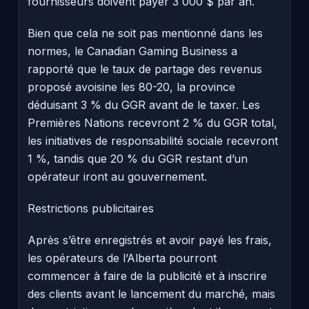
fournisseurs doivent payer 3 000 $ par an.
Bien que cela ne soit pas mentionné dans les
normes, le Canadian Gaming Business a
rapporté que le taux de partage des revenus
proposé avoisine les 80-20, la province
déduisant 3 % du GGR avant de le taxer. Les
Premières Nations recevront 2 % du GGR total,
les initiatives de responsabilité sociale recevront
1 %, tandis que 20 % du GGR restant d’un
opérateur iront au gouvernement.
Restrictions publicitaires
Après s’être enregistrés et avoir payé les frais,
les opérateurs de l’Alberta pourront
commencer à faire de la publicité et à inscrire
des clients avant le lancement du marché, mais