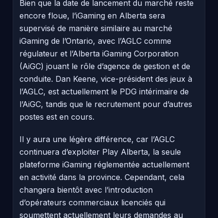
Bien que la date de lancement du marché reste
encore floue, l’iGaming en Alberta sera
supervisé de manière similaire au marché
iGaming de l’Ontario, avec l’AGLC comme
régulateur et l’Alberta iGaming Corporation
(AiGC) jouant le rôle d’agence de gestion et de
conduite. Dan Keene, vice-président des jeux à
l’AGLC, est actuellement le PDG intérimaire de
l’AiGC, tandis que le recrutement pour d’autres
postes est en cours.
Il y aura une légère différence, car l’AGLC
continuera d’exploiter Play Alberta, la seule
plateforme iGaming réglementée actuellement
en activité dans la province. Cependant, cela
changera bientôt avec l’introduction
d’opérateurs commerciaux licenciés qui
soumettent actuellement leurs demandes au