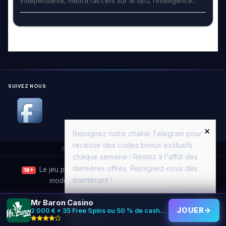
indépendante, mettra l’accent sur le SEO, l’intelligence...
SUIVEZ NOUS
×
Rejoignez notre chaîne Telegram pour
recevoir des codes bonus exclusifs
Copyright © 2026. All Rights Reserved.
Casino Moon
chaque semaine ! Restez à l'affût des
dernières offres. Rejoignez-nous dès
Le jeu peut entraîner une dépendance. Jouez avec
18+
maintenant !
modération.
Joueurs Info Service
·
ANJ
Mr Baron Casino
Rejoignez maintenant
JOUER
→
2 000 € + 35 Free Spins ou 50 % de cashback