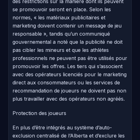
des restrictions sur la manière dont ils peuvent
se promouvoir seront en place. Selon les
normes, « les matériaux publicitaires et
marketing doivent contenir un message de jeu
responsable », tandis qu’un communiqué
gouvernemental a noté que la publicité ne doit
pas cibler les mineurs et que les athlètes
professionnels ne peuvent pas être utilisés pour
promouvoir les offres. Les tiers qui s’associent
avec des opérateurs licenciés pour le marketing
direct aux consommateurs ou les services de
recommandation de joueurs ne doivent pas non
plus travailler avec des opérateurs non agréés.
Protection des joueurs
En plus d’être intégrés au système d’auto-
exclusion centralisé de l’Alberta et d’exclure les