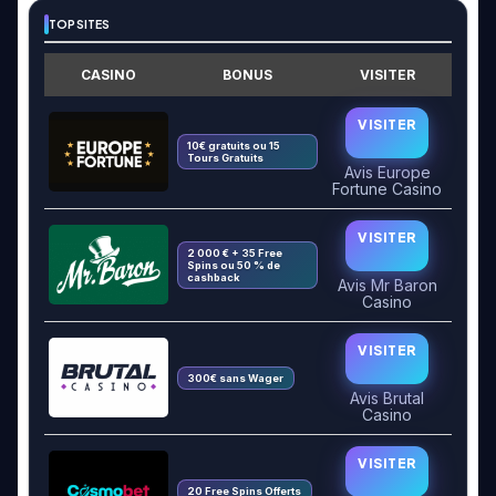
TOP SITES
CASINO
BONUS
VISITER
VISITER
10€ gratuits ou 15
Tours Gratuits
Avis Europe
Fortune Casino
VISITER
2 000 € + 35 Free
Spins ou 50 % de
cashback
Avis Mr Baron
Casino
VISITER
300€ sans Wager
Avis Brutal
Casino
VISITER
20 Free Spins Offerts