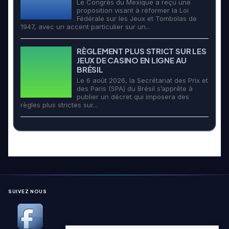
Le Congrès du Mexique a reçu une
proposition visant à réformer la Loi
Fédérale sur les Jeux et Tombolas de
1947, avec un accent particulier sur un...
RÈGLEMENT PLUS STRICT SUR LES
JEUX DE CASINO EN LIGNE AU
BRÉSIL
Le 6 août 2026, la Secrétariat des Prix et
des Paris (SPA) du Brésil s’apprête à
publier un décret qui imposera des
règles plus strictes sur...
SUIVEZ NOUS