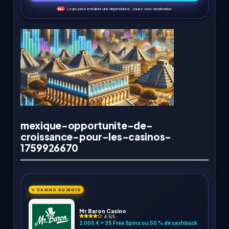
Le jeu peut entraîner une dépendance. Jouez avec modération.
18+
mexique-opportunite-de-
croissance-pour-les-casinos-
1759926670
✨ CASINO DU MOIS
Mr Baron Casino
4.5/5
2 000 € + 35 Free Spins ou 50 % de cashback