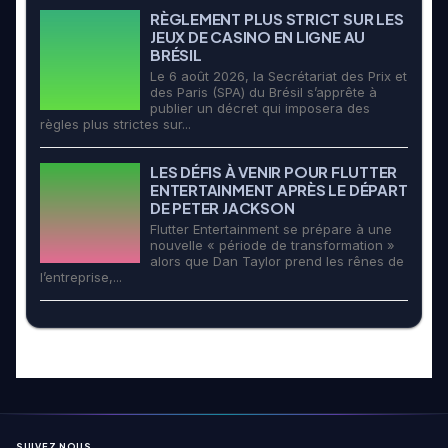
RÈGLEMENT PLUS STRICT SUR LES
JEUX DE CASINO EN LIGNE AU
BRÉSIL
Le 6 août 2026, la Secrétariat des Prix et
des Paris (SPA) du Brésil s’apprête à
publier un décret qui imposera des
règles plus strictes sur...
LES DÉFIS À VENIR POUR FLUTTER
ENTERTAINMENT APRÈS LE DÉPART
DE PETER JACKSON
Flutter Entertainment se prépare à une
nouvelle « période de transformation »
alors que Dan Taylor prend les rênes de
l’entreprise,...
SUIVEZ NOUS