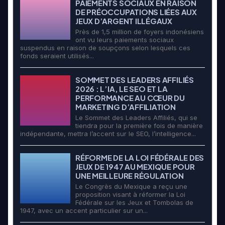
PAIEMENTS SOCIAUX EN RAISON
DE PRÉOCCUPATIONS LIÉES AUX
JEUX D’ARGENT ILLÉGAUX
Près de 1,5 million de foyers indonésiens
ont vu leurs paiements sociaux
suspendus en raison de soupçons selon lesquels ces
fonds seraient utilisés...
SOMMET DES LEADERS AFFILIÉS
2026 : L’IA, LE SEO ET LA
PERFORMANCE AU CŒUR DU
MARKETING D’AFFILIATION
Le Sommet des Leaders Affiliés, qui se
tiendra pour la première fois de manière
indépendante, mettra l’accent sur le SEO, l’intelligence...
RÉFORME DE LA LOI FÉDÉRALE DES
JEUX DE 1947 AU MEXIQUE POUR
UNE MEILLEURE RÉGULATION
Le Congrès du Mexique a reçu une
proposition visant à réformer la Loi
Fédérale sur les Jeux et Tombolas de
1947, avec un accent particulier sur un...