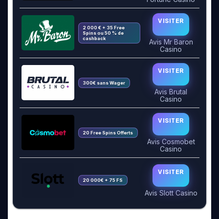
VISITER
2 000 € + 35 Free
Spins ou 50 % de
cashback
Avis Mr Baron
Casino
VISITER
300€ sans Wager
Avis Brutal
Casino
VISITER
20 Free Spins Offerts
Avis Cosmobet
Casino
VISITER
20 000€ + 75 FS
Avis Slott Casino