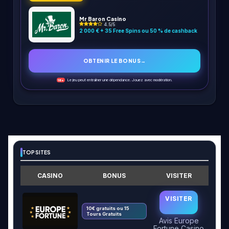
Mr Baron Casino
4.5/5
2 000 € + 35 Free Spins ou 50 % de cashback
OBTENIR LE BONUS
→
Le jeu peut entraîner une dépendance. Jouez avec modération.
18+
TOP SITES
CASINO
BONUS
VISITER
VISITER
10€ gratuits ou 15
Tours Gratuits
Avis Europe
Fortune Casino