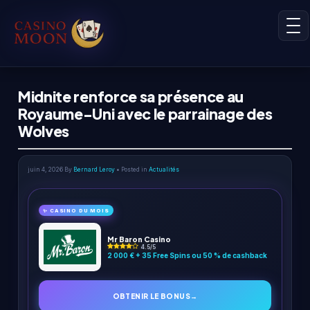
Midnite renforce sa présence au
Royaume-Uni avec le parrainage des
Wolves
juin 4, 2026
By
Bernard Leroy
• Posted in
Actualités
✨ CASINO DU MOIS
Mr Baron Casino
4.5/5
2 000 € + 35 Free Spins ou 50 % de cashback
OBTENIR LE BONUS
→