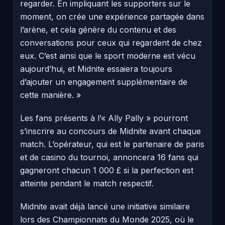
regarder. En impliquant les supporters sur le
moment, on crée une expérience partagée dans
l’arène, et cela génère du contenu et des
conversations pour ceux qui regardent de chez
eux. C’est ainsi que le sport moderne est vécu
aujourd’hui, et Midnite essaiera toujours
d’ajouter un engagement supplémentaire de
cette manière. »
Les fans présents à l’« Ally Pally » pourront
s’inscrire au concours de Midnite avant chaque
match. L’opérateur, qui est le partenaire de paris
et de casino du tournoi, annoncera 16 fans qui
gagneront chacun 1 000 £ si la perfection est
atteinte pendant le match respectif.
Midnite avait déjà lancé une initiative similaire
lors des Championnats du Monde 2025, où le