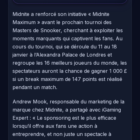
Midnite a renforcé son initiative « Midnite
Maximum » avant le prochain tournoi des
Masters de Snooker, cherchant à exploiter les
moments marquants qui captivent les fans. Au
cours du tournoi, qui se déroule du 11 au 18
janvier à l’Alexandra Palace de Londres et
regroupe les 16 meilleurs joueurs du monde, les
spectateurs auront la chance de gagner 1 000 £
si un break maximum de 147 points est réalisé
pendant un match.
Andrew Mook, responsable du marketing de la
marque chez Midnite, a partagé avec iGaming
Expert : « Le sponsoring est le plus efficace
lorsqu’il offre aux fans une action à
entreprendre, et non juste un spectacle à