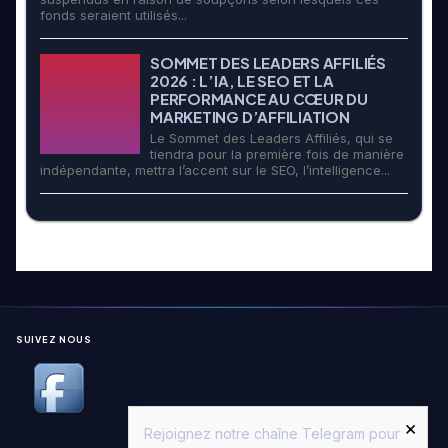
fonds seraient utilisés...
SOMMET DES LEADERS AFFILIÉS
2026 : L’IA, LE SEO ET LA
PERFORMANCE AU CŒUR DU
MARKETING D’AFFILIATION
Le Sommet des Leaders Affiliés, qui se
tiendra pour la première fois de manière
indépendante, mettra l’accent sur le SEO, l’intelligence...
SUIVEZ NOUS
×
Rejoignez notre chaîne Telegram pour