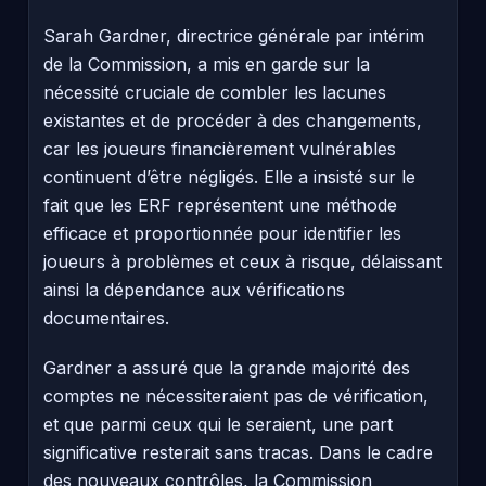
Sarah Gardner, directrice générale par intérim
de la Commission, a mis en garde sur la
nécessité cruciale de combler les lacunes
existantes et de procéder à des changements,
car les joueurs financièrement vulnérables
continuent d’être négligés. Elle a insisté sur le
fait que les ERF représentent une méthode
efficace et proportionnée pour identifier les
joueurs à problèmes et ceux à risque, délaissant
ainsi la dépendance aux vérifications
documentaires.
Gardner a assuré que la grande majorité des
comptes ne nécessiteraient pas de vérification,
et que parmi ceux qui le seraient, une part
significative resterait sans tracas. Dans le cadre
des nouveaux contrôles, la Commission