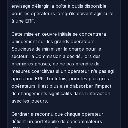
envisage d’élargir la boîte à outils disponible
pour les opérateurs lorsqu’ils doivent agir suite
à une ERF.
Cette mise en œuvre initiale se concentrera
uniquement sur les grands opérateurs.
Soucieuse de minimiser la charge pour le
secteur, la Commission a décidé, lors des
premières phases, de ne pas prendre de
mesures coercitives si un opérateur n’a pas agi
après une ERF. Toutefois, pour les plus gros
opérateurs, il est plus aisé d’absorber l’impact
de changements significatifs dans l’interaction
avec les joueurs.
Gardner a reconnu que chaque opérateur
détient un portefeuille de consommateurs