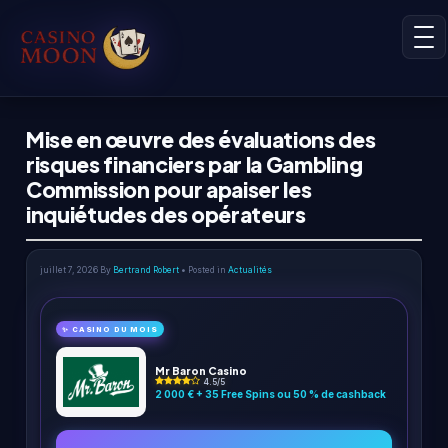
Mise en œuvre des évaluations des
risques financiers par la Gambling
Commission pour apaiser les
inquiétudes des opérateurs
juillet 7, 2026
By
Bertrand Robert
• Posted in
Actualités
✨ CASINO DU MOIS
Mr Baron Casino
4.5/5
2 000 € + 35 Free Spins ou 50 % de cashback