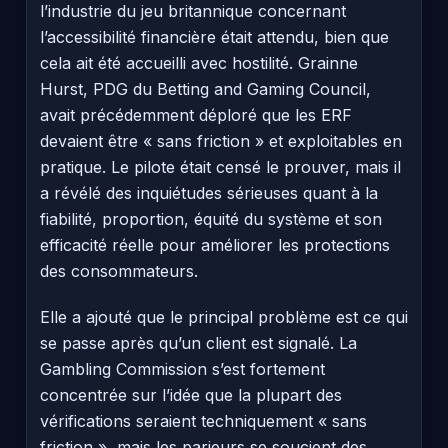
l’industrie du jeu britannique concernant
l’accessibilité financière était attendu, bien que
cela ait été accueilli avec hostilité. Grainne
Hurst, PDG du Betting and Gaming Council,
avait précédemment déploré que les ERF
devaient être « sans friction » et exploitables en
pratique. Le pilote était censé le prouver, mais il
a révélé des inquiétudes sérieuses quant à la
fiabilité, proportion, équité du système et son
efficacité réelle pour améliorer les protections
des consommateurs.
Elle a ajouté que le principal problème est ce qui
se passe après qu’un client est signalé. La
Gambling Commission s’est fortement
concentrée sur l’idée que la plupart des
vérifications seraient techniquement « sans
friction », mais les parieurs se soucient des