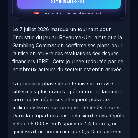
OBTENIR LE BONUS
→
Le jeu peut entraîner une dépendance. Jouez avec modération.
18+
Le 7 juillet 2026 marque un tournant pour
l’industrie du jeu au Royaume-Uni, alors que la
Gambling Commission confirme ses plans pour
la mise en œuvre des évaluations des risques
financiers (ERF). Cette journée redoutée par de
nombreux acteurs du secteur est enfin arrivée.
La première phase de cette mise en œuvre
ciblera les plus grands opérateurs, notamment
ceux où les dépenses atteignent plusieurs
milliers de livres sur une période de 24 heures.
Dans la plupart des cas, cela signifie des dépôts
nets de 5 000 £ en l’espace de 24 heures, ce
qui devrait ne concerner que 0,5 % des clients.