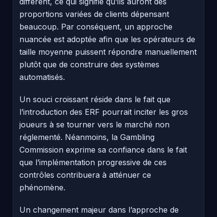
différent, ce qui signifie qu’ils auront des
proportions variées de clients dépensant
beaucoup. Par conséquent, un approche
nuancée est adoptée afin que les opérateurs de
taille moyenne puissent répondre manuellement
plutôt que de construire des systèmes
automatisés.
Un souci croissant réside dans le fait que
l’introduction des ERF pourrait inciter les gros
joueurs à se tourner vers le marché non
réglementé. Néanmoins, la Gambling
Commission exprime sa confiance dans le fait
que l’implémentation progressive de ces
contrôles contribuera à atténuer ce
phénomène.
Un changement majeur dans l’approche de