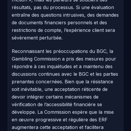
résultats, pas du processus. Si une évaluation
entraîne des questions intrusives, des demandes
de documents financiers personnels et des
restrictions de compte, l’expérience client sera
sévèrement perturbée.
Reconnaissant les préoccupations du BGC, la
Gambling Commission a pris des mesures pour
répondre à ces inquiétudes et a maintenu des
discussions continues avec le BGC et les parties
prenantes concernées. Bien que la résistance
soit inévitable, une acceptation réticente de
devoir intégrer certains mécanismes de
vérification de l’accessibilité financière se
développe. La Commission espère que la mise
en œuvre progressive et régulière des ERF
augmentera cette acceptation et facilitera