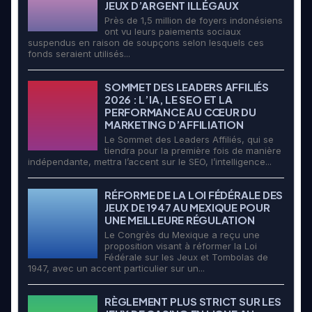
JEUX D’ARGENT ILLÉGAUX
Près de 1,5 million de foyers indonésiens
ont vu leurs paiements sociaux
suspendus en raison de soupçons selon lesquels ces
fonds seraient utilisés...
SOMMET DES LEADERS AFFILIÉS
2026 : L’IA, LE SEO ET LA
PERFORMANCE AU CŒUR DU
MARKETING D’AFFILIATION
Le Sommet des Leaders Affiliés, qui se
tiendra pour la première fois de manière
indépendante, mettra l’accent sur le SEO, l’intelligence...
RÉFORME DE LA LOI FÉDÉRALE DES
JEUX DE 1947 AU MEXIQUE POUR
UNE MEILLEURE RÉGULATION
Le Congrès du Mexique a reçu une
proposition visant à réformer la Loi
Fédérale sur les Jeux et Tombolas de
1947, avec un accent particulier sur un...
RÈGLEMENT PLUS STRICT SUR LES