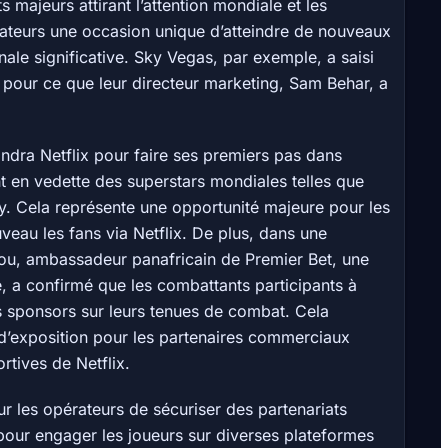
majeurs attirant l’attention mondiale et les
érateurs une occasion unique d’atteindre de nouveaux
onale significative. Sky Vegas, par exemple, a saisi
x pour ce que leur directeur marketing, Sam Behar, a
ndra Netflix pour faire ses premiers pas dans
 en vedette des superstars mondiales telles que
. Cela représente une opportunité majeure pour les
veau les fans via Netflix. De plus, dans une
nou, ambassadeur panafricain de Premier Bet, une
ue, a confirmé que les combattants participants à
es sponsors sur leurs tenues de combat. Cela
d’exposition pour les partenaires commerciaux
rtives de Netflix.
our les opérateurs de sécuriser des partenariats
pour engager les joueurs sur diverses plateformes