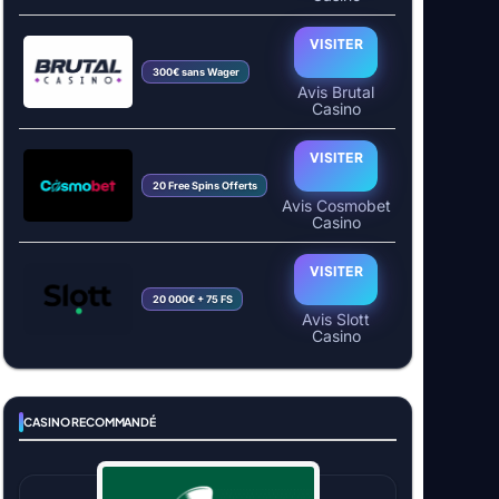
VISITER
300€ sans Wager
Avis Brutal
Casino
VISITER
20 Free Spins Offerts
Avis Cosmobet
Casino
VISITER
20 000€ + 75 FS
Avis Slott
Casino
CASINO RECOMMANDÉ