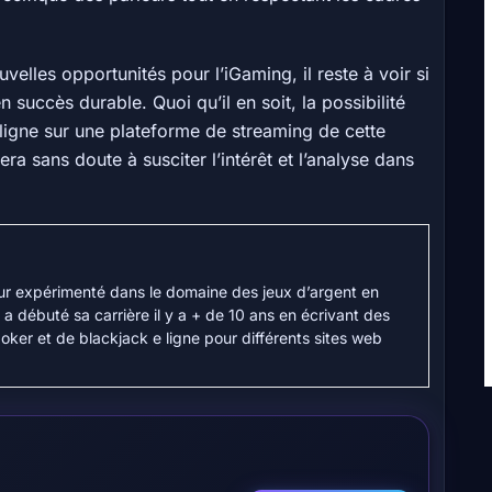
uvelles opportunités pour l’iGaming, il reste à voir si
 succès durable. Quoi qu’il en soit, la possibilité
ligne sur une plateforme de streaming de cette
a sans doute à susciter l’intérêt et l’analyse dans
ur expérimenté dans le domaine des jeux d’argent en
Il a débuté sa carrière il y a + de 10 ans en écrivant des
 poker et de blackjack e ligne pour différents sites web