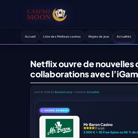
Accueil
Liste des Meilleurs casinos
Règles de jeux
Actualités
Netflix ouvre de nouvelles
collaborations avec l’iGam
avril 10, 2026
By
Bernard Leroy
• Posted in
Actualités
✨ CASINO DU MOIS
Mr Baron Casino
4.5/5
2 000 € + 35 Free Spins ou 50 % de