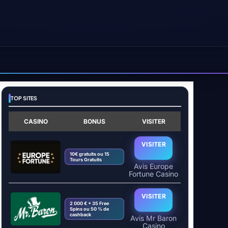
TOP SITES
CASINO
BONUS
VISITER
VISITER
10€ gratuits ou 15
Tours Gratuits
Avis Europe
Fortune Casino
VISITER
2 000 € + 35 Free
Spins ou 50 % de
cashback
Avis Mr Baron
Casino