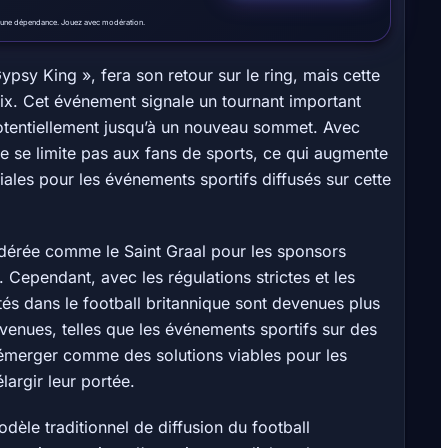
r une dépendance. Jouez avec modération.
y King », fera son retour sur le ring, mais cette
flix. Cet événement signale un tournant important
potentiellement jusqu’à un nouveau sommet. Avec
ne se limite pas aux fans de sports, ce qui augmente
les pour les événements sportifs diffusés sur cette
idérée comme le Saint Graal pour les sponsors
 Cependant, avec les régulations strictes et les
ités dans le football britannique sont devenues plus
enues, telles que les événements sportifs sur des
merger comme des solutions viables pour les
largir leur portée.
dèle traditionnel de diffusion du football