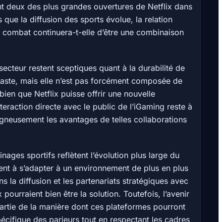
t deux des plus grandes ouvertures de Netflix dans
que la diffusion des sports évolue, la relation
e combat continuera-t-elle d’être une combinaison
secteur restent sceptiques quant à la durabilité de
 vaste, mais elle n’est pas forcément composée de
e bien que Netflix puisse offrir une nouvelle
teraction directe avec le public de l’iGaming reste à
gneusement les avantages de telles collaborations
ges sportifs reflètent l’évolution plus large du
nt à s’adapter à un environnement de plus en plus
s la diffusion et les partenariats stratégiques avec
ourraient bien être la solution. Toutefois, l’avenir
rtie de la manière dont ces plateformes pourront
pécifique des parieurs tout en respectant les cadres