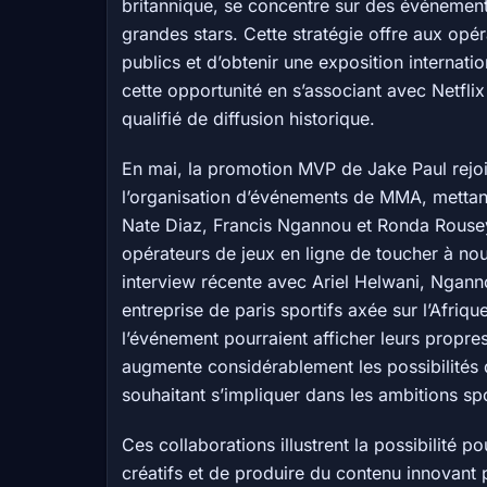
britannique, se concentre sur des événements 
grandes stars. Cette stratégie offre aux op
publics et d’obtenir une exposition internati
cette opportunité en s’associant avec Netfli
qualifié de diffusion historique.
En mai, la promotion MVP de Jake Paul rejoi
l’organisation d’événements de MMA, mettant
Nate Diaz, Francis Ngannou et Ronda Rousey
opérateurs de jeux en ligne de toucher à nou
interview récente avec Ariel Helwani, Ngan
entreprise de paris sportifs axée sur l’Afriq
l’événement pourraient afficher leurs propr
augmente considérablement les possibilités 
souhaitant s’impliquer dans les ambitions spo
Ces collaborations illustrent la possibilité p
créatifs et de produire du contenu innovant 