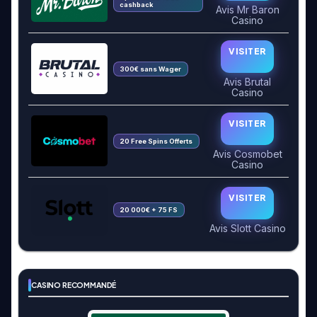
cashback
Avis Mr Baron
Casino
VISITER
300€ sans Wager
Avis Brutal
Casino
VISITER
20 Free Spins Offerts
Avis Cosmobet
Casino
VISITER
20 000€ + 75 FS
Avis Slott Casino
CASINO RECOMMANDÉ