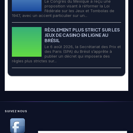
Le Congrès du Mexique a reçu une
proposition visant à réformer la Loi
Fédérale sur les Jeux et Tombolas de
1947, avec un accent particulier sur un...
RÈGLEMENT PLUS STRICT SUR LES
JEUX DE CASINO EN LIGNE AU
BRÉSIL
Le 6 août 2026, la Secrétariat des Prix et
des Paris (SPA) du Brésil s’apprête à
publier un décret qui imposera des
règles plus strictes sur...
SUIVEZ NOUS