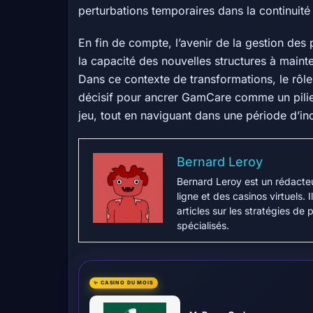
perturbations temporaires dans la continuité
En fin de compte, l’avenir de la gestion de
la capacité des nouvelles structures à mainte
Dans ce contexte de transformations, le rôle
décisif pour ancrer GamCare comme un pilie
jeu, tout en naviguant dans une période d’inc
Bernard Leroy
Bernard Leroy est un rédacte
ligne et des casinos virtuels. 
articles sur les stratégies de
spécialisés.
✨ CASINO DU MOIS