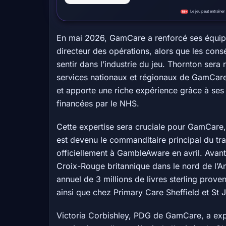
Le jeu peut entraîne
18+
En mai 2026, GamCare a renforcé ses équ
directeur des opérations, alors que les cons
sentir dans l’industrie du jeu. Thornton ser
services nationaux et régionaux de GamCare, 
et apporte une riche expérience grâce à se
financées par le NHS.
Cette expertise sera cruciale pour GamCare,
est devenu le commanditaire principal du tr
officiellement à GambleAware en avril. Avant
Croix-Rouge britannique dans le nord de l’Ang
annuel de 3 millions de livres sterling pro
ainsi que chez Primary Care Sheffield et St
Victoria Corbishley, PDG de GamCare, a expr