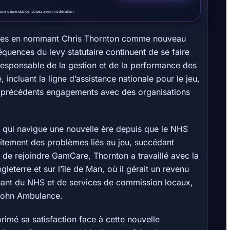
r une dépendance. Jouez avec modération.
ipes en nommant Chris Thornton comme nouveau
équences du levy statutaire continuent de se faire
a responsable de la gestion et de la performance des
incluant la ligne d’assistance nationale pour le jeu,
s précédents engagements avec des organisations
 qui navigue une nouvelle ère depuis que le NHS
aitement des problèmes liés au jeu, succédant
 de rejoindre GamCare, Thornton a travaillé avec la
leterre et sur l’île de Man, où il gérait un revenu
venant du NHS et de services de commission locaux,
 John Ambulance.
imé sa satisfaction face à cette nouvelle