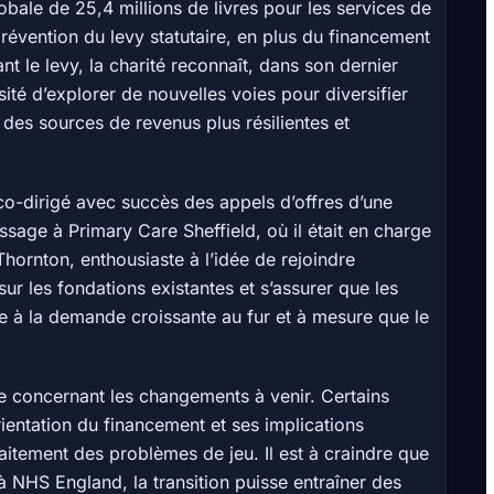
lobale de 25,4 millions de livres pour les services de
révention du levy statutaire, en plus du financement
t le levy, la charité reconnaît, dans son dernier
ité d’explorer de nouvelles voies pour diversifier
des sources de revenus plus résilientes et
co-dirigé avec succès des appels d’offres d’une
ssage à Primary Care Sheffield, où il était en charge
. Thornton, enthousiaste à l’idée de rejoindre
r les fondations existantes et s’assurer que les
 à la demande croissante au fur et à mesure que le
e concernant les changements à venir. Certains
orientation du financement et ses implications
traitement des problèmes de jeu. Il est à craindre que
 NHS England, la transition puisse entraîner des