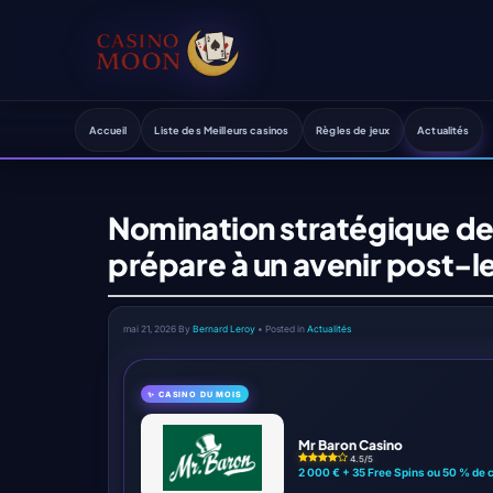
Accueil
Liste des Meilleurs casinos
Règles de jeux
Actualités
Nomination stratégique de
prépare à un avenir post-l
mai 21, 2026
By
Bernard Leroy
• Posted in
Actualités
✨ CASINO DU MOIS
Mr Baron Casino
4.5/5
2 000 € + 35 Free Spins ou 50 % de