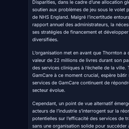
Disparities, dans le cadre d’une allocation g
soutien aux problèmes de jeu sous le volet p
de NHS England. Malgré l’incertitude entouran
rapport annuel des administrateurs, la nécess
ses stratégies de financement et développer 
diversifiées.
L’organisation met en avant que Thornton a 
valeur de 22 millions de livres durant son pa
des services cliniques à l’échelle de la ville
GamCare à ce moment crucial, espère bâtir su
services de GamCare continuent de répondre
secteur évolue.
Cependant, un point de vue alternatif émerg
acteurs de l’industrie s’interrogent sur la ré
potentielles sur l’efficacité des services de 
sans une organisation solide pour succéder à