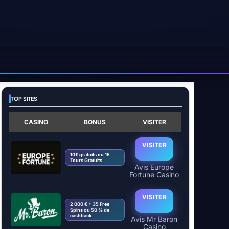
TOP SITES
CASINO
BONUS
VISITER
VISITER
10€ gratuits ou 15
Tours Gratuits
Avis Europe
Fortune Casino
VISITER
2 000 € + 35 Free
Spins ou 50 % de
cashback
Avis Mr Baron
Casino