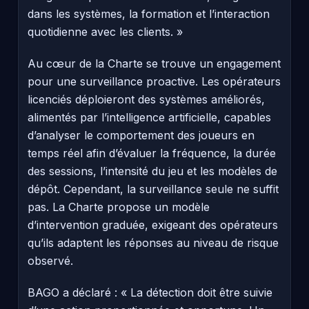
dans les systèmes, la formation et l’interaction
quotidienne avec les clients. »
Au cœur de la Charte se trouve un engagement
pour une surveillance proactive. Les opérateurs
licenciés déploieront des systèmes améliorés,
alimentés par l’intelligence artificielle, capables
d’analyser le comportement des joueurs en
temps réel afin d’évaluer la fréquence, la durée
des sessions, l’intensité du jeu et les modèles de
dépôt. Cependant, la surveillance seule ne suffit
pas. La Charte propose un modèle
d’intervention graduée, exigeant des opérateurs
qu’ils adaptent les réponses au niveau de risque
observé.
BAGO a déclaré : « La détection doit être suivie