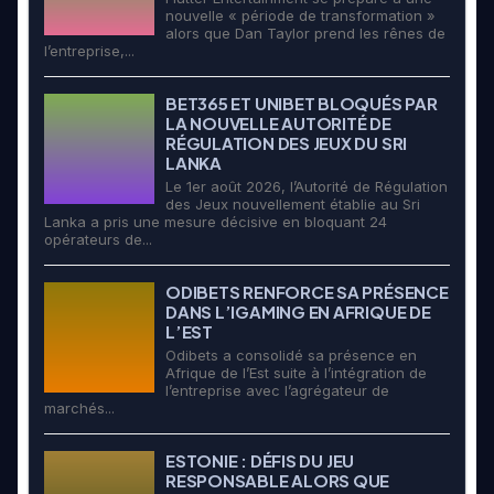
nouvelle « période de transformation »
alors que Dan Taylor prend les rênes de
l’entreprise,...
BET365 ET UNIBET BLOQUÉS PAR
LA NOUVELLE AUTORITÉ DE
RÉGULATION DES JEUX DU SRI
LANKA
Le 1er août 2026, l’Autorité de Régulation
des Jeux nouvellement établie au Sri
Lanka a pris une mesure décisive en bloquant 24
opérateurs de...
ODIBETS RENFORCE SA PRÉSENCE
DANS L’IGAMING EN AFRIQUE DE
L’EST
Odibets a consolidé sa présence en
Afrique de l’Est suite à l’intégration de
l’entreprise avec l’agrégateur de
marchés...
ESTONIE : DÉFIS DU JEU
RESPONSABLE ALORS QUE