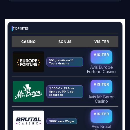
TOP SITES
CASINO
BONUS
VISITER
VISITER
10€ gratuits ou 15
Tours Gratuits
Avis Europe
Fortune Casino
VISITER
2 000 € + 35 Free
Spins ou 50 % de
cashback
Avis Mr Baron
Casino
VISITER
300€ sans Wager
Avis Brutal