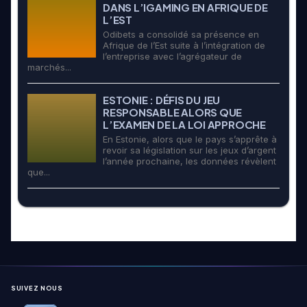
DANS L’IGAMING EN AFRIQUE DE
L’EST
Odibets a consolidé sa présence en
Afrique de l’Est suite à l’intégration de
l’entreprise avec l’agrégateur de
marchés...
ESTONIE : DÉFIS DU JEU
RESPONSABLE ALORS QUE
L’EXAMEN DE LA LOI APPROCHE
En Estonie, alors que le pays s’apprête à
revoir sa législation sur les jeux d’argent
l’année prochaine, les données révèlent
que...
SUIVEZ NOUS