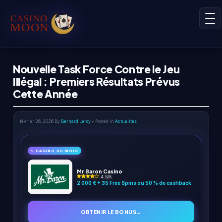
Nouvelle Task Force Contre le Jeu
Illégal : Premiers Résultats Prévus
Cette Année
février 26, 2026
By
Bernard Leroy
• Posted in
Actualités
✨ CASINO DU MOIS
Mr Baron Casino
4.5/5
2 000 € + 35 Free Spins ou 50 % de cashback
OBTENIR LE BONUS
→