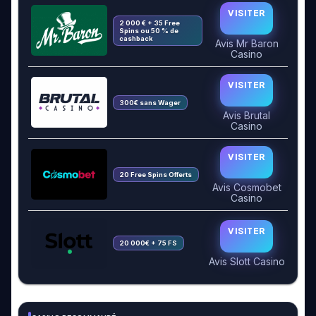
VISITER
2 000 € + 35 Free
Spins ou 50 % de
cashback
Avis Mr Baron
Casino
VISITER
300€ sans Wager
Avis Brutal
Casino
VISITER
20 Free Spins Offerts
Avis Cosmobet
Casino
VISITER
20 000€ + 75 FS
Avis Slott Casino