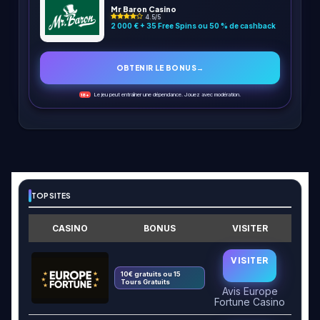
Mr Baron Casino
4.5/5
2 000 € + 35 Free Spins ou 50 % de cashback
OBTENIR LE BONUS
→
Le jeu peut entraîner une dépendance. Jouez avec modération.
18+
TOP SITES
CASINO
BONUS
VISITER
VISITER
10€ gratuits ou 15
Tours Gratuits
Avis Europe
Fortune Casino