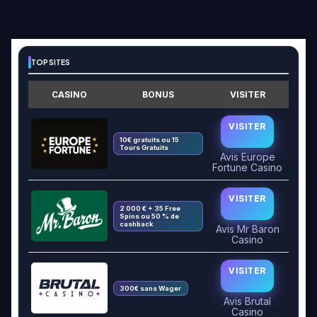
TOP SITES
CASINO
BONUS
VISITER
VISITER
10€ gratuits ou 15
Tours Gratuits
Avis Europe
Fortune Casino
VISITER
2 000 € + 35 Free
Spins ou 50 % de
cashback
Avis Mr Baron
Casino
VISITER
300€ sans Wager
Avis Brutal
Casino