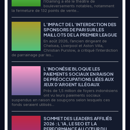
l’iGaming a été le théâtre de
bouleversements notables, notamment
la fermeture de 132 points de vente...
L’IMPACT DE L’INTERDICTION DES
SPONSORS DE PARI SUR LES
MAILLOTS DE LA PREMIER LEAGUE
En août 2026, l’ancien dirigeant de
Chelsea, Liverpool et Aston Villa,
Christian Purslow, a critiqué l’interdiction
de parrainage par les...
L’INDONÉSIE BLOQUE LES
PAIEMENTS SOCIAUX EN RAISON
DE PRÉOCCUPATIONS LIÉES AUX
JEUX D’ARGENT ILLÉGAUX
Près de 1,5 million de foyers indonésiens
ont vu leurs paiements sociaux
suspendus en raison de soupçons selon lesquels ces
fonds seraient utilisés...
SOMMET DES LEADERS AFFILIÉS
2026 : L’IA, LE SEO ET LA
PERFORMANCE AU CŒUR DU