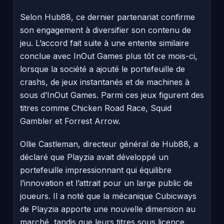
Selon Hub88, ce dernier partenariat confirme
son engagement à diversifier son contenu de
jeu. L’accord fait suite à une entente similaire
conclue avec InOut Games plus tôt ce mois-ci,
lorsque la société a ajouté le portefeuille de
crashs, de jeux instantanés et de machines à
sous d’InOut Games. Parmi ces jeux figurent des
titres comme Chicken Road Race, Squid
Gambler et Forrest Arrow.
Ollie Castleman, directeur général de Hub88, a
déclaré que Playzia avait développé un
portefeuille impressionnant qui équilibre
l’innovation et l’attrait pour un large public de
joueurs. Il a noté que la mécanique Cubicways
de Playzia apporte une nouvelle dimension au
marché, tandis que leurs titres sous licence