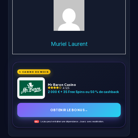
Muriel Laurent
✨ CASINO DU MOIS
Mr Baron Casino
4.5/5
2 000 € + 35 Free Spins ou 50 % de cashback
OBTENIR LE BONUS
→
Le jeu peut entraîner une dépendance. Jouez avec modération.
18+