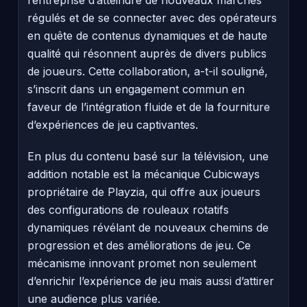
régulés et de se connecter avec des opérateurs
en quête de contenus dynamiques et de haute
qualité qui résonnent auprès de divers publics
de joueurs. Cette collaboration, a-t-il souligné,
s’inscrit dans un engagement commun en
faveur de l’intégration fluide et de la fourniture
d’expériences de jeu captivantes.
En plus du contenu basé sur la télévision, une
addition notable est la mécanique Cubicways
propriétaire de Playzia, qui offre aux joueurs
des configurations de rouleaux rotatifs
dynamiques révélant de nouveaux chemins de
progression et des améliorations de jeu. Ce
mécanisme innovant promet non seulement
d’enrichir l’expérience de jeu mais aussi d’attirer
une audience plus variée.