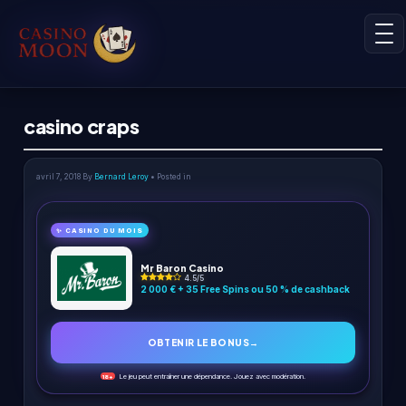
casino craps
avril 7, 2018
By
Bernard Leroy
• Posted in
✨ CASINO DU MOIS
Mr Baron Casino
4.5/5
2 000 € + 35 Free Spins ou 50 % de cashback
OBTENIR LE BONUS
→
Le jeu peut entraîner une dépendance. Jouez avec modération.
18+