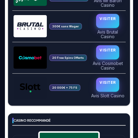
Avis Mr Baron
Casino
VISITER
300€ sans Wager
Avis Brutal
Casino
VISITER
20 Free Spins Offerts
Avis Cosmobet
Casino
VISITER
20 000€ + 75 FS
Avis Slott Casino
CASINO RECOMMANDÉ