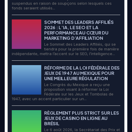
suspendus en raison de soupçons selon lesquels ces
fonds seraient utilisés...
SOMMET DES LEADERS AFFILIÉS
2026 : L’IA, LE SEO ET LA
PERFORMANCE AU CŒUR DU
MARKETING D’AFFILIATION
Le Sommet des Leaders Affiliés, qui se
tiendra pour la première fois de manière
indépendante, mettra l’accent sur le SEO, l’intelligence...
RÉFORME DE LA LOI FÉDÉRALE DES
JEUX DE 1947 AU MEXIQUE POUR
UNE MEILLEURE RÉGULATION
Le Congrès du Mexique a reçu une
proposition visant à réformer la Loi
Fédérale sur les Jeux et Tombolas de
1947, avec un accent particulier sur un...
RÈGLEMENT PLUS STRICT SUR LES
JEUX DE CASINO EN LIGNE AU
BRÉSIL
Le 6 août 2026, la Secrétariat des Prix et