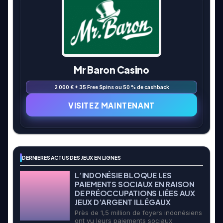
Mr Baron Casino
2 000 € + 35 Free Spins ou 50 % de cashback
VISITEZ MAINTENANT
DERNIERES ACTUS DES JEUX EN LIGNES
L’INDONÉSIE BLOQUE LES
PAIEMENTS SOCIAUX EN RAISON
DE PRÉOCCUPATIONS LIÉES AUX
JEUX D’ARGENT ILLÉGAUX
Près de 1,5 million de foyers indonésiens
ont vu leurs paiements sociaux