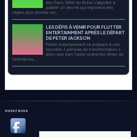
des Paris (SPA) du Brésil s’apprête à
publier un décret qui imposera des
règles plus strictes sur...
LES DÉFIS À VENIR POUR FLUTTER
ENTERTAINMENT APRÈS LE DÉPART
DE PETER JACKSON
Flutter Entertainment se prépare à une
nouvelle « période de transformation »
alors que Dan Taylor prend les rênes de
l’entreprise,...
SUIVEZ NOUS